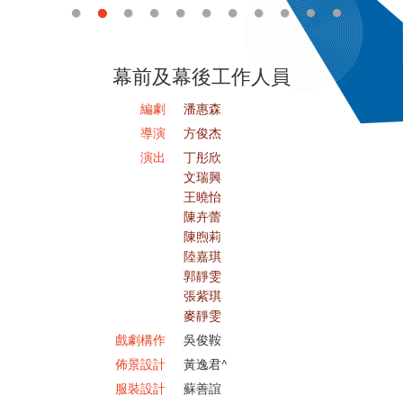
幕前及幕後工作人員
編劇
潘惠森
導演
方俊杰
演出
丁彤欣
文瑞興
王曉怡
陳卉蕾
陳煦莉
陸嘉琪
郭靜雯
張紫琪
麥靜雯
戲劇構作
吳俊鞍
佈景設計
黃逸君^
服裝設計
蘇善誼