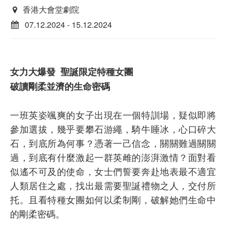
香港大會堂劇院
07.12.2024 - 15.12.2024
女力大爆發 聖誕限定特種女團
破讀剛柔並濟的生命密碼
一班英姿颯爽的女子出現在一個特訓場，疑似即將
參加選拔，幾乎要攀石游繩，騎牛睡冰，心口碎大
石，到底所為何事？憑著一己信念，關關難過關關
過，到底有什麼激起一群英雌的澎湃激情？面對看
似遙不可及的使命，女士們誓要奔赴地表最不適宜
人類居住之處，找出最需要聖誕禮物之人，交付所
托。且看特種女團如何以柔制剛，破解她們生命中
的剛柔密碼。