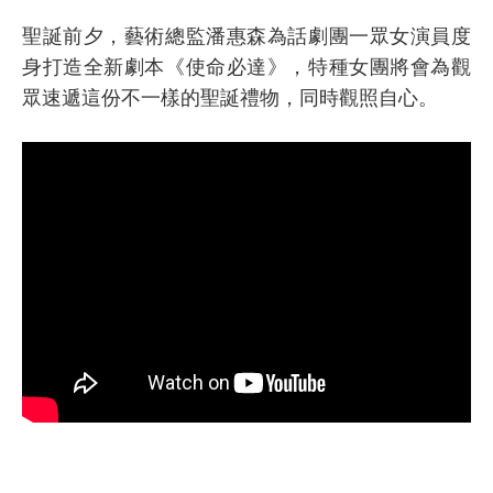
聖誕前夕，藝術總監潘惠森為話劇團一眾女演員度
身打造全新劇本《使命必達》，特種女團將會為觀
眾速遞這份不一樣的聖誕禮物，同時觀照自心。