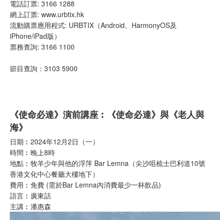
電話訂票: 3166 1288
網上訂票: www.urbtix.hk
流動購票應用程式: URBTIX（Android、HarmonyOS及
iPhone/iPad版）
票務查詢: 3166 1100
節目查詢：3103 5900
《使命必達》演前講座︰《使命必達》與《老人與
海》
日期︰2024年12月2日（一）
時間︰晚上8時
地點︰牧羊少年與他的浮萍 Bar Lemna（尖沙咀梳士巴利道10號
香港文化中心餐廳大樓地下）
費用︰免費 (需於Bar Lemna內消費最少一杯飲品)
語言︰廣東話
主講︰潘惠森