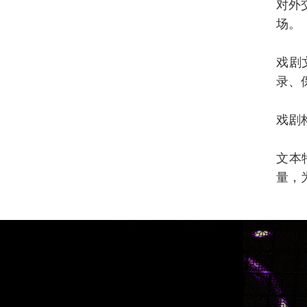
对外
场。
戏剧
录、
戏剧
文本
量，