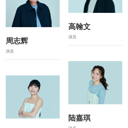
高翰文
演员
周志辉
演员
陆嘉琪
演员