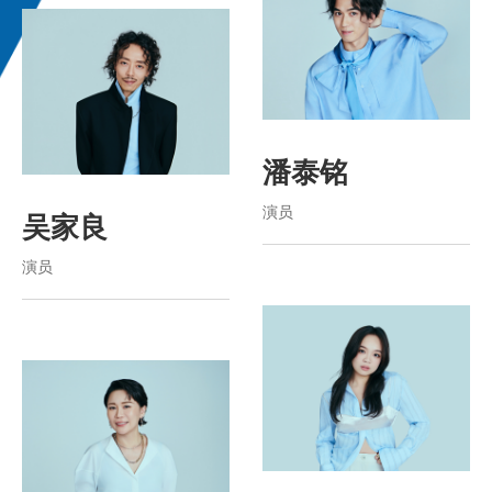
潘泰铭
演员
吴家良
演员