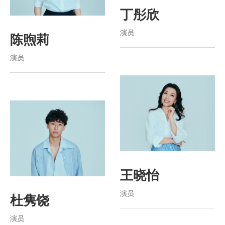
丁彤欣
演员
陈煦莉
演员
王晓怡
演员
杜隽饶
演员