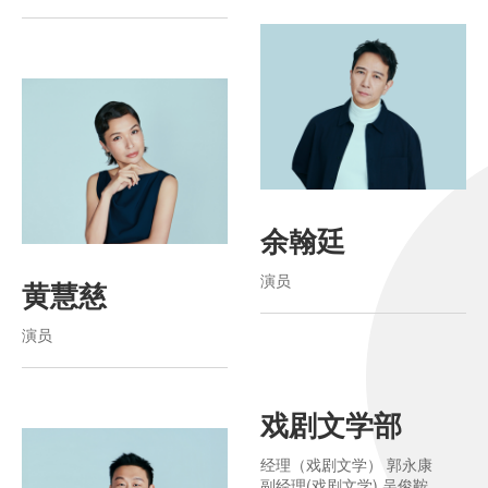
余翰廷
演员
黄慧慈
演员
戏剧文学部
经理（戏剧文学） 郭永康
副经理(戏剧文学) 吴俊鞍