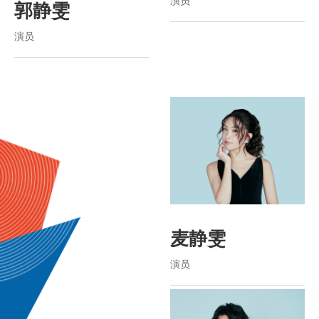
郭静雯
演员
麦静雯
演员