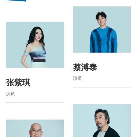
蔡溥泰
演员
张紫琪
演员