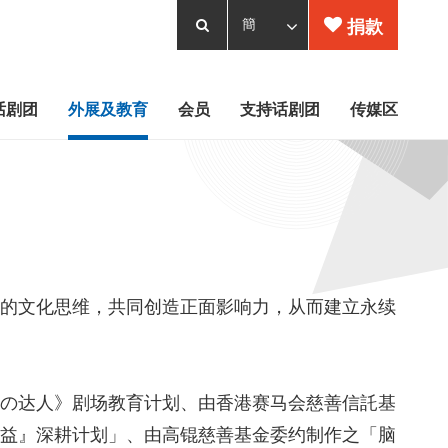
捐款
话剧团
外展及教育
会员
支持话剧团
传媒区
的文化思维，共同创造正面影响力，从而建立永续
の达人》剧场教育计划、由香港赛马会慈善信託基
益』深耕计划」、由高锟慈善基金委约制作之「脑