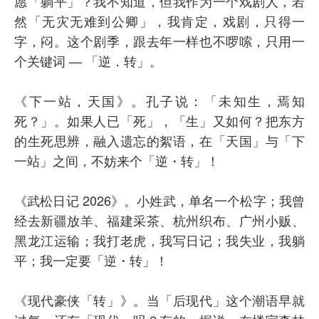
愿「躺平」？我不知道，但我作为一个戏剧人，若
然「无灾无难到公卿」，我肯定，戏剧，只得一
字，闷。这个剧季，跟去年一样也不啰嗦，只用一
个关键词 — 「逆．转」。
《下一站，天国》。孔子说：「未知生，焉知
死？」。如果人已「死」，「生」又如何？把东方
的生死思辨，融入遗忘的絮语，在「天国」与「下
一站」之间，不妨来个「逆・转」！
《武松日记 2026》。小姓武，单名一个松字；我曾
经去新疆放羊、福建采茶、杭州织布、广州小贩、
黑龙江运输；我打老虎，我写日记；我失业，我躺
平；我一定要「逆・转」！
《现代豪侠「转」》。当「后现代」这个潮语早就