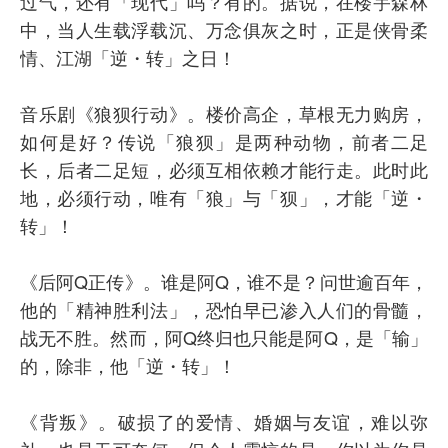
过气，还有「现代」吗？有的。据说，在楼宇森林
中，当人生载浮载沉、万念俱灰之时，正是侠骨柔
情、江湖「逆・转」之日！
音乐剧《狼狈行动》。楼价高企，草根无力购房，
如何是好？传说「狼狈」是两种动物，前者二足
长，后者二足短，必须互相依赖才能行走。此时此
地，必须行动，唯有「狼」与「狈」，才能「逆・
转」！
《后阿Q正传》。谁是阿Q，谁不是？问世逾百年，
他的「精神胜利法」，恐怕早已渗入人们的骨髓，
战无不胜。然而，阿Q终归也只能是阿Q，是「输」
的，除非，他「逆・转」！
《背叛》。破损了的爱情、婚姻与友谊，难以弥