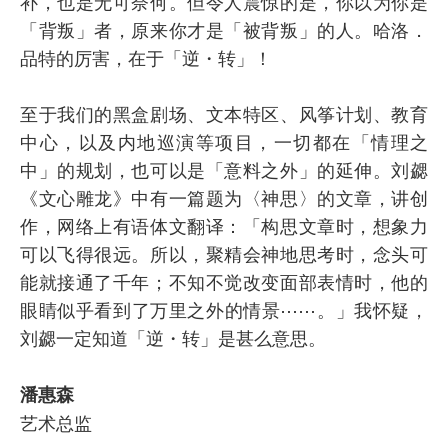
补，也是无可奈何。但令人震惊的是，你以为你是
「背叛」者，原来你才是「被背叛」的人。哈洛．
品特的厉害，在于「逆・转」！
至于我们的黑盒剧场、文本特区、风筝计划、教育
中心，以及内地巡演等项目，一切都在「情理之
中」的规划，也可以是「意料之外」的延伸。刘勰
《文心雕龙》中有一篇题为〈神思〉的文章，讲创
作，网络上有语体文翻译：「构思文章时，想象力
可以飞得很远。所以，聚精会神地思考时，念头可
能就接通了千年；不知不觉改变面部表情时，他的
眼睛似乎看到了万里之外的情景⋯⋯。」我怀疑，
刘勰一定知道「逆・转」是甚么意思。
潘惠森
艺术总监