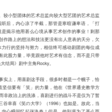
。较小型团体的艺术总监向较大型艺团的艺术总监
我听后，内心凉了半截，那管是寒暄谦卑语，「打
就是揭示他用甚么心境从事艺术创作的事业！剎那
创作路上的想法和技法更没有出人意表的天分，欠
体力行的坚持与努力，相信终可感动剧团的每位成
有此股力量，毕竟跟他对艺术有信念，而不是只带
结局》剧中主角Rocky。
事实上，用喜剧这手段，很多时都是一个幌子，恰
1809–1852)─直坚信要有「笑」的力量，他在《世界通史教学方
的而非政治上的洗涤，喜剧进行的战斗不是仅为了暂
三谷幸喜《笑の大学》（1996）也如是。故此，当
」内心瞬间忆起张洛奇！但是，他到底为了甚么而