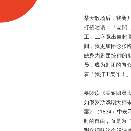
某天散场后，我离
打招唿谓：「老闆
工」二字竟出自超
间，我更加怀念张
缺身为剧团统帅的
员，成为剧团的向
着「我打工架咋！」
要阅读《美丽团员
如俄罗斯戏剧大师果戈里(
案》（1834）中
时的自由，而是为了
观众细味这个说法