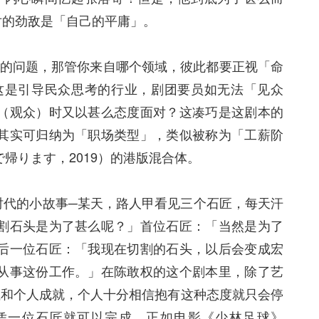
对的劲敌是「自己的平庸」。
对时代改革的问题，那管你来自哪个领域，彼此都要正视「命
这是引导民众思考的行业，剧团要员如无法「见众
（观众）时又以甚么态度面对？这凑巧是这剧本的
其实可归纳为「职场类型」，类似被称为「工薪阶
帰ります，2019）的港版混合体。
时代的小故事─某天，路人甲看见三个石匠，每天汗
割石头是为了甚么呢？」首位石匠：「当然是为了
后一位石匠：「我现在切割的石头，以后会变成宏
从事这份工作。」在陈敢权的这个剧本里，除了艺
钱和个人成就，个人十分相信抱有这种态度就只会停
凭一位石匠就可以完成，正如电影《少林足球》