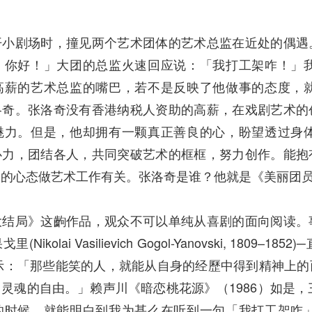
开小剧场时，撞见两个艺术团体的艺术总监在近处的偶遇
，你好！」大团的总监火速回应说：「我打工架咋！」
高薪的艺术总监的嘴巴，若不是反映了他做事的态度，
洛奇。张洛奇没有香港纳税人资助的高薪，在戏剧艺术的
魅力。但是，他却拥有一颗真正善良的心，盼望透过身
心力，团结各人，共同突破艺术的框框，努力创作。能抱
的心态做艺术工作有关。张洛奇是谁？他就是《美丽团员大
大结局》这齣作品，观众不可以单纯从喜剧的面向阅读。
Nikolai Vasilievich Gogol-Yanovski, 
表示：「那些能笑的人，就能从自身的经歷中得到精神上
灵魂的自由。」赖声川《暗恋桃花源》（1986）如是，
的时候，就能明白到我为甚么在听到一句「我打工架咋