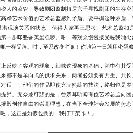
纳税人的监管，导致剧团监制扭尽六壬寻找剧团的生存空
直高举艺术价值的艺术总监感到矛盾。要平衡这种矛盾，
香港观演关系的状态，值得大家再三思考。艺术总监如
哋第一步咪整香蕉蛋糕啰。咁，等观众慢慢接受咗我哋尐
佢哋一样受落。咁，至系改变吖嘛！你哋第一日就用尐蛋
度上反映了客观的现象，细味这现象的基础，箇中有其受
从来都不是单向式的供求关系，两者必须要有共生、共长
「对话」，他们的作品即使充满熟练的技法，终归也是虚
的提昇。无奈兼可悲的是，曾亲耳听闻有位艺术总监向团
说摧毁创作自由的崇高理想，在当下全球社会发展的势态
。嗯，这正是如假包换的「我打工架咋！」