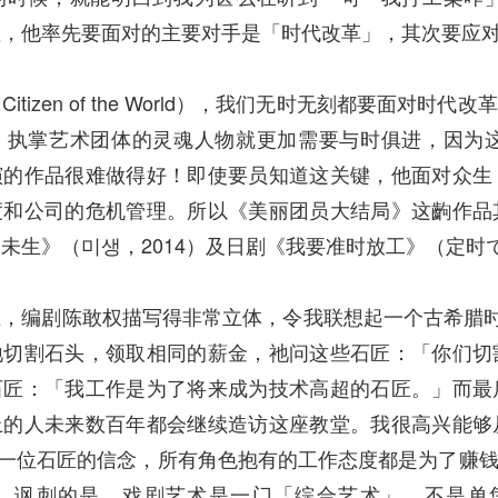
显，他率先要面对的主要对手是「时代改革」，其次要应
itizen of the World），我们无时无刻都要面
。执掌艺术团体的灵魂人物就更加需要与时俱进，因为
演的作品很难做得好！即使要员知道这关键，他面对众生
度和公司的危机管理。所以《美丽团员大结局》这齣作品
未生》（미생，2014）及日剧《我要准时放工》（定时で
上，编剧陈敢权描写得非常立体，令我联想起一个古希腊
地切割石头，领取相同的薪金，祂问这些石匠：「你们切
石匠：「我工作是为了将来成为技术高超的石匠。」而最
上的人未来数百年都会继续造访这座教堂。我很高兴能够
最后一位石匠的信念，所有角色抱有的工作态度都是为了赚
。讽刺的是，戏剧艺术是一门「综合艺术」，不是单