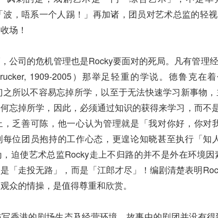
：「波，唔系一个人踢！」再加诸，团员对艺术总监的轻视
剧收场！
，公司的危机管理也是Rocky要面对的死局。凡有管理
 Drucker, 1909-2005）那举足轻重的学说。德鲁克在着作《
我们之所以不容易忘掉所学，以至于无法快速学习新事物
何忘掉所学，因此，必须通过知识的获得来学习，而不是只
上，乏善可陈，他一心认为管理就是「我对你好，你对
到每位团员抱持的工作心态，更遑论知晓甚至执行「知
，迫使艺术总监Rocky走上不归路的并不是外在环境
s end 并不是「走投无路」，而是「江郎才尽」！编剧清楚表
给观众的情操，是值得尊重和欣赏。
描写香港的剧场生态及经营环境，故事中的剧团并没有得