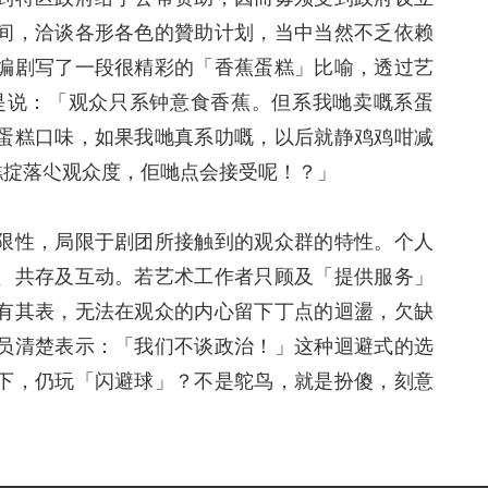
间，洽谈各形各色的贊助计划，当中当然不乏依赖
编剧写了一段很精彩的「香蕉蛋糕」比喻，透过艺
是说：「观众只系钟意食香蕉。但系我哋卖嘅系蛋
蛋糕口味，如果我哋真系叻嘅，以后就静鸡鸡咁减
糕掟落尐观众度，佢哋点会接受呢！？」
限性，局限于剧团所接触到的观众群的特性。个人
、共存及互动。若艺术工作者只顾及「提供服务」
有其表，无法在观众的内心留下丁点的迴盪，欠缺
员清楚表示：「我们不谈政治！」这种迴避式的选
下，仍玩「闪避球」？不是鸵鸟，就是扮傻，刻意