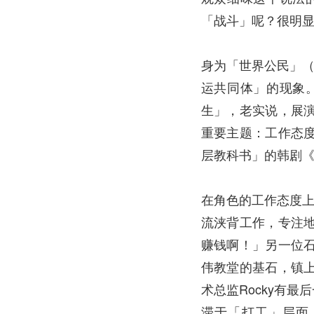
「战斗」呢？很明
身为「世界公民」（C
运共同体」的现象
生」，老实说，展
重要主题：工作态
层教科书」的韩剧《
在角色的工作态度
流浃背工作，专注
赚钱啊！」另一位
伟教堂的基石，镇
术总监Rocky有
滞于「打工」层面