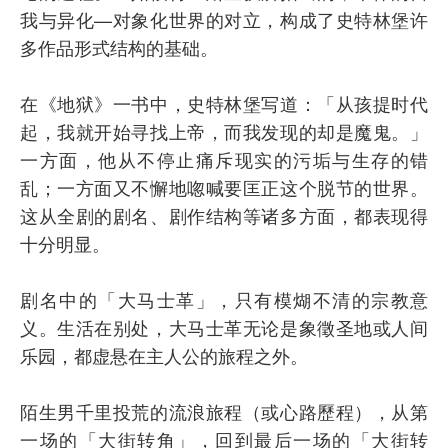
我与异化—对象化世界的对立，构成了史特林堡许
多作品形式结构的基础。
在《地狱》一书中，史特林堡写道：「从孩提时代
起，我就开始寻找上帝，而我发现的却是魔鬼。」
一方面，他从不停止痛斥现实的污垢与生存的错
乱；一方面又不懈地唿喊要匡正这个脱节的世界。
这从全剧的剧名、剧作结构等诸多方面，都表现得
十分明显。
剧名中的「大马士革」，只有模煳不清的宗教意
义。生活在别处，大马士革无论是象徵圣地或人间
乐园，都虚悬在主人公的旅程之外。
陌生男千里投荒的流浪旅程（或心路歷程），从第
一场的「大街转角」，回到最后一场的「大街转