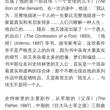
出版了他的第一部自传《一个女僕的儿子》(
The
)。在一次访谈中，他说：「我认
Son of the Servant
为，完整地描述一个人的一生要比完整地描述一个
家庭真实和有启发得多……人们只瞭解一种人生，
他自己的……」随后，他又接连出版了《一个愚人
的自白》(
1893)、《地
The Confession of a Fool,
狱》(
1897) 等书。据专家考证，这些着作
Inferno,
并不是严格意义上的自传，因为书中虽有大量真实
的细节，却又夹杂着太多的想像、梦幻和编造……
书中那位名叫史特林堡的主人公，其实是一个混杂
着真实和虚构的综合体；那个不断出现在他的系列
作品中既是牺牲品、又是救世主的「陌生人」，与
传主不是同一个人。
史特林堡的主要剧作，从早期的《父亲》(
The
1887)，中期的《往大马士革之路》三部曲
Father,