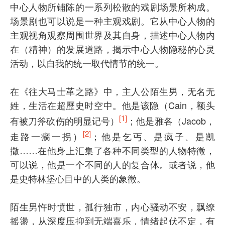
中心人物所铺陈的一系列松散的戏剧场景所构成。
场景剧也可以说是一种主观戏剧。它从中心人物的
主观视角观察周围世界及其自身，描述中心人物内
在（精神）的发展道路，揭示中心人物隐秘的心灵
活动，以自我的统一取代情节的统一。
在《往大马士革之路》中，主人公陌生男，无名无
姓，生活在超歷史时空中。他是该隐（Cain，额头
[1]
有被刀斧砍伤的明显记号）
；他是雅各（Jacob，
[2]
走路一瘸一拐）
；他是乞丐、是疯子、是凯
撒……在他身上汇集了各种不同类型的人物特徵，
可以说，他是一个不同的人的复合体。或者说，他
是史特林堡心目中的人类的象徵。
陌生男忤时愤世，孤行独市，内心骚动不安，飘缭
摇盪，从深度压抑到无端喜乐，情绪起伏不定，有