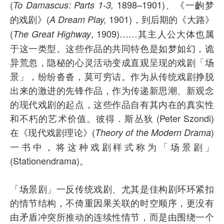
(
1898–1901)、《一齣梦
To Damascus: Parts 1-3,
的戏剧》(
1901)，到后期的《大路》
A Dream Play,
(
, 1909)……其主人公大体也属
The Great Highway
于这一类型。这些作品的共同特色是如梦如幻，诡
异荒忽，隐秘的心灵活动变成直观呈现的戏剧「场
景」，纷纷沓沓，莫可穷诘。作为从传统戏剧挣脱
出来的激进的先锋作品，作为传递新思潮、新观念
的现代戏剧的起点，这些作品自有其内在的真实性
和不朽的艺术价值。彼得．斯丛狄 (Peter Szondi)
在《现代戏剧理论》(
)
Theory of the Modern Drama
一书中，将这种戏剧样式称为「场景剧」
(Stationendrama)。
「场景剧」一反传统戏剧、尤其是佳构剧环环紧扣
的情节结构，不倚重因果关联的时空顺序，更没有
由矛盾冲突所推动的连续性情节，而是由围绕一个