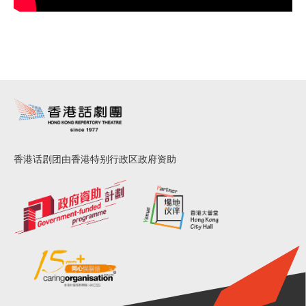
香港话剧团由香港特别行政区政府资助