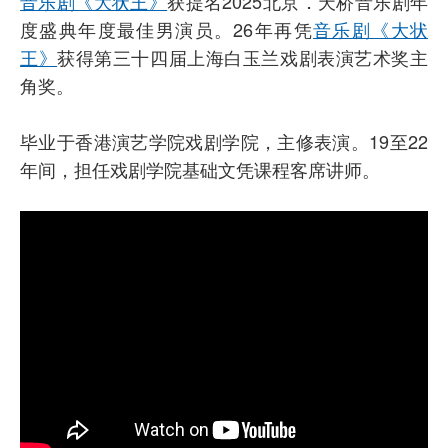
音乐剧《大状王》
获提名2025北京．天桥音乐剧年
度盛典年度最佳男演员。26年再凭
音乐剧《大状
王》
获得第三十四届上海白玉兰戏剧表演艺术奖主
角奖。
毕业于香港演艺学院戏剧学院，主修表演。19至22
年间，担任戏剧学院基础文凭课程客席讲师。