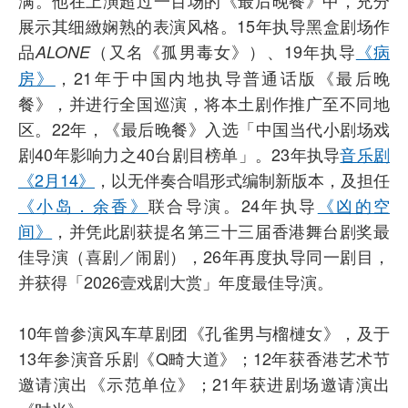
展示其细緻娴熟的表演风格。15年执导黑盒剧场作
品
（又名《孤男毒女》）、19年执导
《病
ALONE
房》
，21年于中国内地执导普通话版《最后晚
餐》，并进行全国巡演，将本土剧作推广至不同地
区。22年，《最后晚餐》入选「中国当代小剧场戏
剧40年影响力之40台剧目榜单」。23年执导
音乐剧
《2月14》
，以无伴奏合唱形式编制新版本，及担任
《小岛．余香》
联合导演。24年执导
《凶的空
间》
，并凭此剧获提名第三十三届香港舞台剧奖最
佳导演（喜剧／闹剧），26年再度执导同一剧目，
并获得「2026壹戏剧大赏」年度最佳导演。
10年曾参演风车草剧团《孔雀男与榴槤女》，及于
13年参演音乐剧《Q畸大道》；12年获香港艺术节
邀请演出《示范单位》；21年获进剧场邀请演出