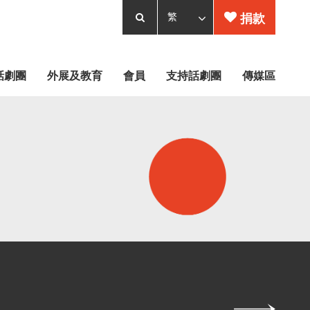
捐款
話劇團
外展及教育
會員
支持話劇團
傳媒區