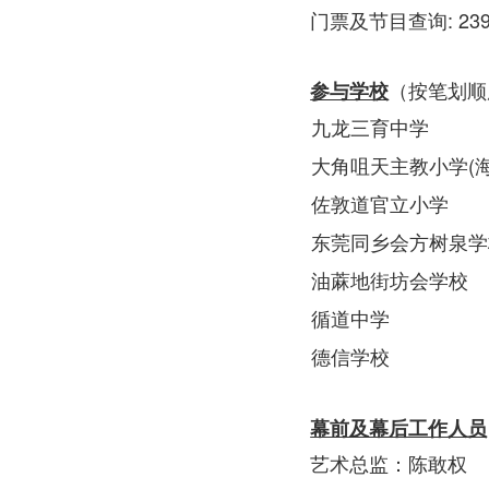
门票及节目查询: 239
（按笔划顺
参与学校
九龙三育中学
大角咀天主教小学(海
佐敦道官立小学
东莞同乡会方树泉学
油蔴地街坊会学校
循道中学
德信学校
幕前及幕后工作人员
艺术总监：陈敢权