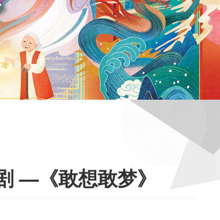
剧 —《敢想敢梦》