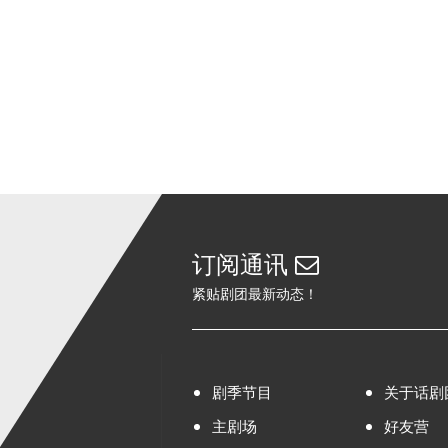
订阅通讯
紧贴剧团最新动态！
剧季节目
关于话剧
主剧场
好友营