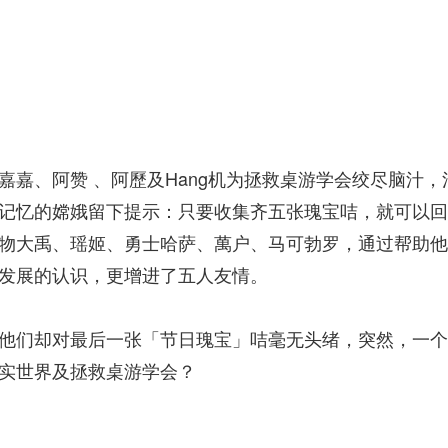
嘉嘉、阿赞 、阿歷及Hang机为拯救桌游学会绞尽脑汁
记忆的嫦娥留下提示：只要收集齐五张瑰宝咭，就可以
物大禹、瑶姬、勇士哈萨、萬户、马可勃罗，通过帮助
发展的认识，更增进了五人友情。
他们却对最后一张「节日瑰宝」咭毫无头绪，突然，一
实世界及拯救桌游学会？