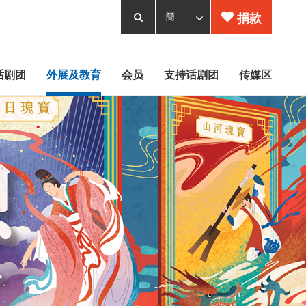
捐款
话剧团
外展及教育
会员
支持话剧团
传媒区