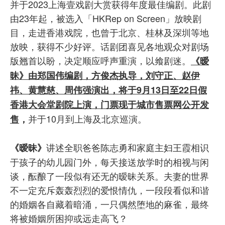
并于2023上海壹戏剧大赏获得年度最佳编剧。此剧
由23年起，被选入「HKRep on Screen」放映剧
目，走进香港戏院，也曾于北京、桂林及深圳等地
放映，获得不少好评。话剧团喜见各地观众对剧场
版翘首以盼，决定顺应呼声重演，以飨剧迷。
《暧
昧》由郑国伟编剧，方俊杰执导，刘守正、赵伊
祎、黄慧慈、周伟强演出，将于9月13日至22日假
香港大会堂剧院上演，门票现于城市售票网公开发
并于10月到上海及北京巡演。
售
，
讲述全职爸爸陈志勇和家庭主妇王霞相识
《暧昧》
于孩子的幼儿园门外，每天接送放学时的相视与闲
谈，酝酿了一段似有还无的暧昧关系。夫妻的世界
不一定充斥轰轰烈烈的爱恨情仇，一段段看似和谐
的婚姻各自藏着暗涌，一只偶然堕地的麻雀，最终
将被婚姻所困抑或远走高飞？