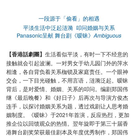
一段源于「偷看」的相遇
平淡生活中泛起涟漪 叩问婚姻与关系
Panasonic呈献 舞台剧《暧昧》
Ambiguous
生活看似平淡，有时一下不经意的
【香港話劇團】
接触就会引起波澜。一对男女于幼儿园门外的萍水
相逢，各自背负着关系枷锁及家庭责任。一个眼神
交会，一下目光碰触，不用言语，涟漪泛起。暧昧
背后，是对爱情、婚姻、关系的叩问。编剧郑国伟
继《最后晚餐》和《好日子》后再次与导演方俊杰
连手，以探讨婚姻关系为题，透过戏剧让人思考婚
姻制度。《暧昧》于2021年首演，反应热烈，更加
推企位以回馈观众的热情。翌年旋即于第三十届香
港舞台剧奖荣获最佳剧本及年度优秀制作，郑国伟