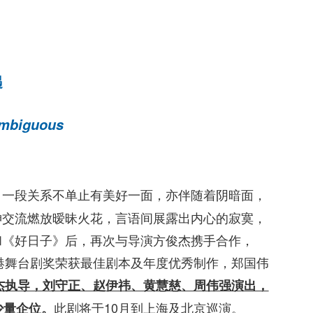
遇
mbiguous
，一段关系不单止有美好一面，亦伴随着阴暗面，
神交流燃放暧昧火花，言语间展露出内心的寂寞，
和《好日子》后，再次与导演方俊杰携手合作，
香港舞台剧奖荣获最佳剧本及年度优秀制作，郑国伟
杰执导，刘守正、赵伊祎、黄慧慈、周伟强演出，
此剧将于10月到上海及北京巡演。
少量企位
。