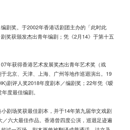
编剧奖。于2002年香港话剧团主办的「此时此
剧奖获颁发杰出青年编剧；凭《2月14》于第十五
07年获得香港艺术发展奖杰出青年艺术奖（戏
剧于北京、天津、上海、广州等地作巡迴演出。19
K)剧评人奖2018年度剧本／编剧奖；22年凭《暧
赏年度最佳编剧。
港小剧场奖获最佳剧本，并于14年第九届华文戏剧
十大／六大最佳作品。香港曾四度公演，巡迴足迹遍
出超过一百场，剧本更曾被翻译成普通话、法文及