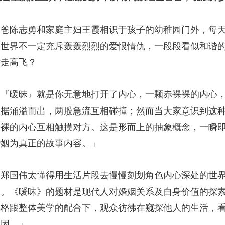
爸爸陈志勇和家庭主妇王霞相识于孩子的幼稚园门外，每
的世界不一定充斥轰轰烈烈的爱恨情仇，一段段看似和谐
远走高飞？
「『暧昧』就是你无意地打开了内心，一颗赤裸裸的内心
数据涌溢而出，两股急流互相碰撞；然而当大家意识到这
裸裸的内心互相触摸对方。这是形而上的抽象概念，一瞬
婚姻为真正的故事内容。」
「郑国伟太懂得用生活片段去慢慢刻划角色内心深处的世
及。《暧昧》的题材是现代人对婚姻关系及自身价值的探
风格跟整体美学的配合下，观众彷彿在窥探他人的生活，
原因。」