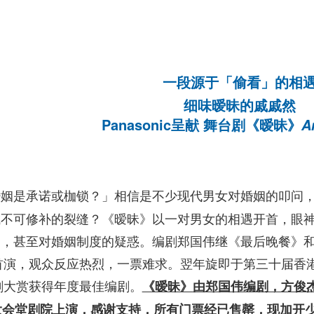
一段源于「偷看」的相
细味暧昧的戚戚然
Panasonic呈献 舞台剧《暧昧》
A
婚姻是承诺或枷锁？」相信是不少现代男女对婚姻的叩问
成不可修补的裂缝？《暧昧》以一对男女的相遇开首，眼
题，甚至对婚姻制度的疑惑。编剧郑国伟继《最后晚餐》
作首演，观众反应热烈，一票难求。翌年旋即于第三十届
戏剧大赏获得年度最佳编剧。
《暧昧》由郑国伟编剧，方俊
大会堂剧院上演，感谢支持，所有门票经已售罄，现加开