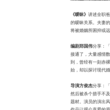
讲述全职
《暧昧》
的暧昧关系。夫妻
将被婚姻所困抑或
分享：
编剧郑国伟
接通了，大量感情
到，曾经有一刻赤
始，却以探讨现代
分享：
导演方俊杰
然后被杀个措手不
题材。演员的演出
作品让观众喜爱的