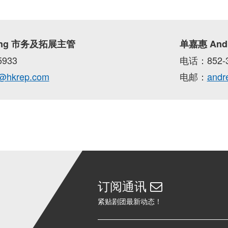
Wong 市务及拓展主管
单嘉惠 And
5933
电话：852-3
@hkrep.com
电邮：
andr
订阅通讯
紧贴剧团最新动态！