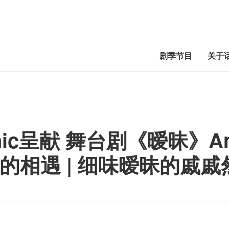
剧季节目
关于
onic呈献 舞台剧《暧昧》Am
的相遇 | 细味暧昧的戚戚