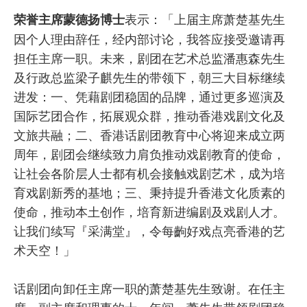
表示：「上届主席萧楚基先生
荣誉主席蒙德扬博士
因个人理由辞任，经内部讨论，我答应接受邀请再
担任主席一职。未来，剧团在艺术总监潘惠森先生
及行政总监梁子麒先生的带领下，朝三大目标继续
进发：一、凭藉剧团稳固的品牌，通过更多巡演及
国际艺团合作，拓展观众群，推动香港戏剧文化及
文旅共融；二、香港话剧团教育中心将迎来成立两
周年，剧团会继续致力肩负推动戏剧教育的使命，
让社会各阶层人士都有机会接触戏剧艺术，成为培
育戏剧新秀的基地；三、秉持提升香港文化质素的
使命，推动本土创作，培育新进编剧及戏剧人才。
让我们续写『采满堂』，令每齣好戏点亮香港的艺
术天空！」
话剧团向卸任主席一职的萧楚基先生致谢。在任主