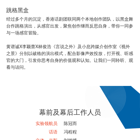
跳格黑盒
经过多个月的沉淀，香港话剧团联同两个本地创作团队，以黑盒舞
台作跳格演出，从感官出发，聚焦创作继而反思自身，带你一同参
与一场感官冒险。
黄谱诚X李颖蕾X林俊浩《言说之外》及小息跨媒介创作室《视外
之景》分别以破格的演出模式，配合影像声效投放，打开视、听感
官的大门，引发你思考自身的价值观和认知。让我们一同聆听、观
看与诘问。
幕前及幕后工作人员
实验领航员
陈冠而
话语
冯程程
立体．光影
刘铭铿