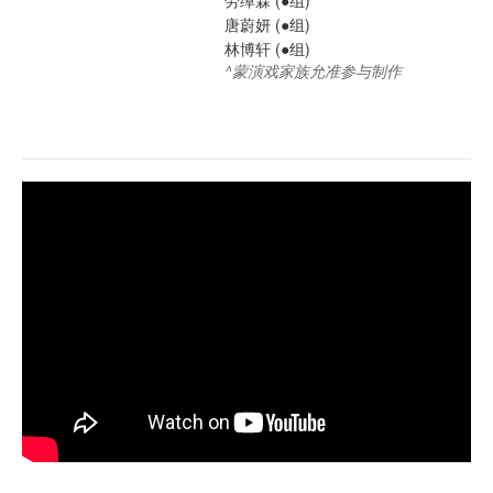
唐蔚妍 (●组)
林博轩 (●组)
^蒙演戏家族允准参与制作