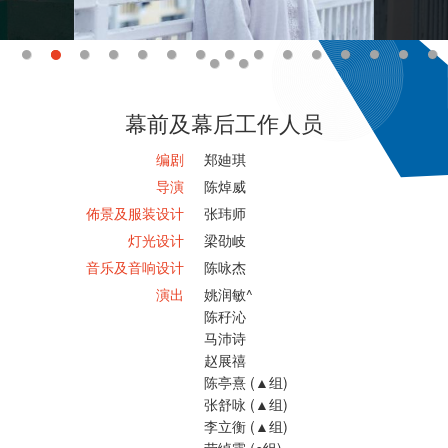
幕前及幕后工作人员
编剧
郑廸琪
导演
陈焯威
佈景及服装设计
张玮师
灯光设计
梁劭岐
音乐及音响设计
陈咏杰
演出
姚润敏^
陈秄沁
马沛诗
赵展禧
陈亭熹 (▲组)
张舒咏 (▲组)
李立衡 (▲组)
劳绰霖 (●组)