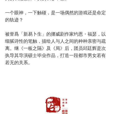
一个眼神，一下触碰，是一场偶然的游戏还是命定
的轨迹？
被誉爲「新易卜生」的挪威剧作家约恩・福瑟，以
细腻诗性的笔触，描绘人与人之间的种种亲密与疏
离。继《一板之隔》及《局》后，团员邱廷辉是次
执导其导演硕士毕业作品，打造一段都市男女若有
若无的关系。