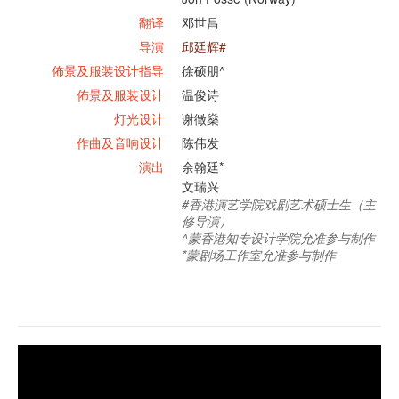
翻译
邓世昌
导演
邱廷辉#
佈景及服装设计指导
徐硕朋^
佈景及服装设计
温俊诗
灯光设计
谢徵燊
作曲及音响设计
陈伟发
演出
余翰廷*
文瑞兴
#香港演艺学院戏剧艺术硕士生（主
修导演）
^蒙香港知专设计学院允准参与制作
*蒙剧场工作室允准参与制作