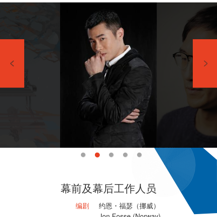
幕前及幕后工作人员
编剧
约恩・福瑟（挪威）
Jon Fosse (Norway)