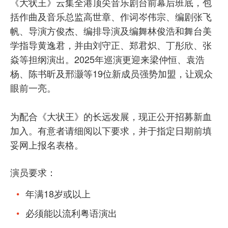
《大状王》云集全港顶尖音乐剧台前幕后班底，包
括作曲及音乐总监高世章、作词岑伟宗、编剧张飞
帆、导演方俊杰、编排导演及编舞林俊浩和舞台美
学指导黄逸君，并由刘守正、郑君炽、丁彤欣、张
焱等担纲演出。2025年巡演更迎来梁仲恒、袁浩
杨、陈书昕及邢灏等19位新成员强势加盟，让观众
眼前一亮。
为配合《大状王》的长远发展，现正公开招募新血
加入。有意者请细阅以下要求，并于指定日期前填
妥网上报名表格。
演员要求：
年满18岁或以上
必须能以流利粤语演出