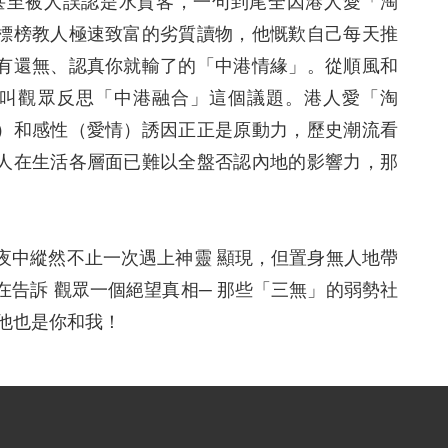
甚至被人誤認是水貨客，一句到尾全因港人愛「淘
標榜教人極速致富的劣質讀物，他慨歎自己每天推
有還無、認真你就輸了的「中港情緣」。從順風和
叫觀眾反思「中港融合」這個議題。港人愛「淘
）和感性（愛情）誘因正正是原動力，歷史潮流看
人在生活各層面已難以全盤否認內地的影響力，那
夜中縱然不止一次遇上神靈 顯現，但置身無人地帶
告訴 觀眾一個絕望真相─ 那些「三無」的弱勢社
他也是你和我！