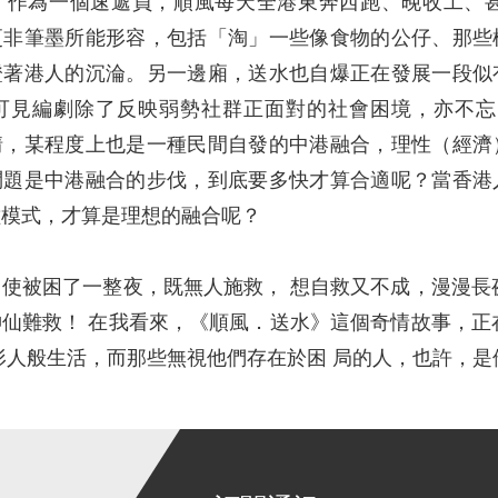
！作為一個速遞員，順風每天全港東奔西跑、晚收工、
更非筆墨所能形容，包括「淘」一些像食物的公仔、那些
證著港人的沉淪。另一邊廂，送水也自爆正在發展一段似
可見編劇除了反映弱勢社群正面對的社會困境，亦不忘
情，某程度上也是一種民間自發的中港融合，理性（經濟
問題是中港融合的步伐，到底要多快才算合適呢？當香港
種模式，才算是理想的融合呢？
使被困了一整夜，既無人施救， 想自救又不成，漫漫長
仙難救！ 在我看來，《順風．送水》這個奇情故事，正在
形人般生活，而那些無視他們存在於困 局的人，也許，是