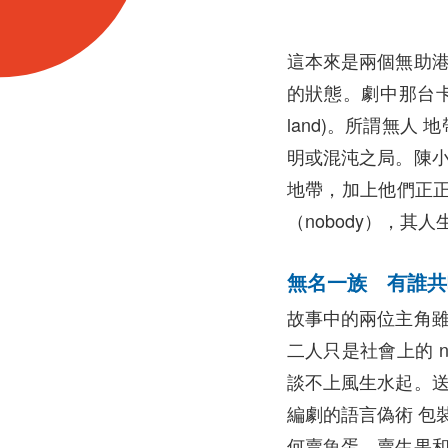
這本來是兩個無助港
的狀態。劇中那台卡
land)。所謂無人
明或混沌之局。陳小
地帶，加上他們正正是
（nobody），其
無名一族 有誰共鳴 
故事中的兩位主角雖
二人只是社會上的 n
談不上風生水起。送
編劇的語言偽術 包
何賣魚蛋、賣生果和