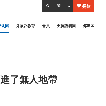
捐款
話劇團
外展及教育
會員
支持話劇團
傳媒區
墮進了無人地帶