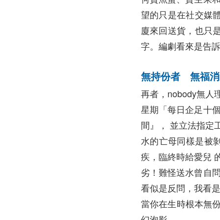
望的只是在社交媒體
廈來回送貨，也只
字。編劇看來是告
無持份者 無福消受 (
再者，nobody
星期「每日企足十個
間』， 並立法指定
水的亡母同樣是被
疾，臨終時給愛兒 
劣！難怪送水曾自問
看似是反問，我看是無語
當你在生時根本無份共
幻泡影。