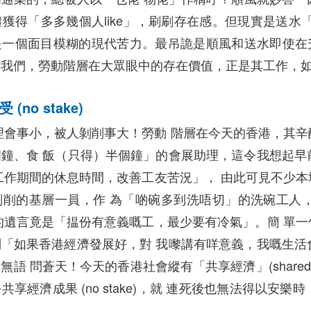
獲得「多多幾個人like」，刷刷存在感。但現實是送水「
是一個面目模糊的現代苦力。最吊詭是順風和送水即使在
訴我們，勞動階層在大眾眼中的存在價值，正是其工作，
no stake)
無人理會事小，被人剝削事大！勞動 階層在今天的香港，其
鐘、食 飯（只得）半個鐘」的會展助理，這令我想起早
工作期間的休息時間，改善工友苦況」， 由此可見不少本
剝削的基層一員，作 為「啲碗多到洗唔切」的洗碗工人
的遺言竟是「揾份有意義嘅工，最少要有冷氣」。簡 單一
「如果香港經濟發展好，對 我嚟講有咩意義，我嘅生活
 問蒼天！今天的香港社會縱有「共享經濟」(shared econo
享經濟成果 (no stake)，就 連死後也無法得以安