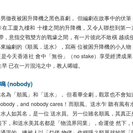
男徹夜被困升降機之黑色喜劇， 但編劇在故事中的伏筆
在工廈九樓和 十樓之間的升降機，又令人聯想到第一次世界
 地帶，意指交戰雙方的戰壕之間，有一片彼此不敢橫 越或侵佔之
東編劇的《順風．送水》，寫兩 位被困升降機的小人物
今天香港社 會中「無份」（no stake）享受經濟成果
人生早 已在一片混沌之中，教人唏噓。
(nobody)
名為「順風」和「送水」， 但看畢全劇，觀眾也不會知
obody，and nobody cares！而順風、送水乍 
水人如其名，是一位 送水員。另一位雖名順風，其真正
裝下，和送水美其名都是「物流界同業」，命運使 然下，
通渠的，總被人以「乜佬 物佬」作稱呼？順風就妙答「因