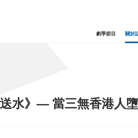
劇季節目
關於
送水》— 當三無香港人