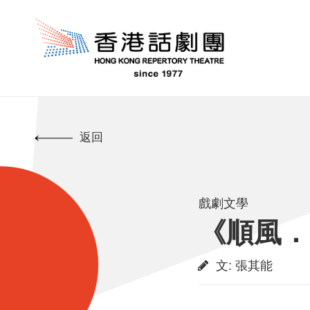
返回
戲劇文學
《順風．
文
:
張其能