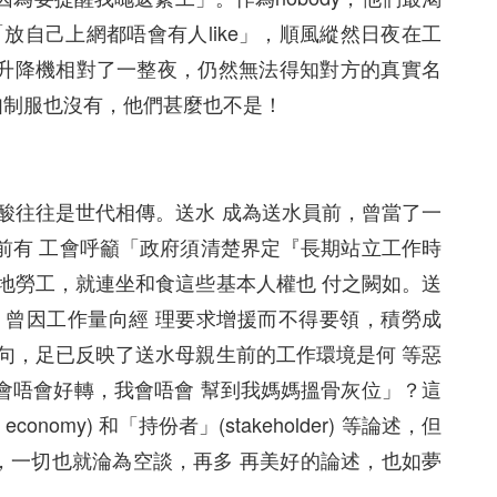
放自己上網都唔會有人like」，順風縱然日夜在工
升降機相對了一整夜，仍然無法得知對方的真實名
如制服也沒有，他們甚麼也不是！
辛酸往往是世代相傳。送水 成為送水員前，曾當了一
前有 工會呼籲「政府須清楚界定『長期站立工作時
地勞工，就連坐和食這些基本人權也 付之闕如。送
，曾因工作量向經 理要求增援而不得要領，積勞成
句，足已反映了送水母親生前的工作環境是何 等惡
會唔會好轉，我會唔會 幫到我媽媽搵骨灰位」？這
my) 和「持份者」(stakeholder) 等論述，但
樂時，一切也就淪為空談，再多 再美好的論述，也如夢