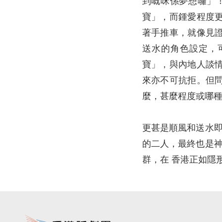
到嘅咪係夢想囉」
寶」，而鍾愛程度
著手推車，就像見
送水的角色設定，
寶」，與內地人談
來亦不可抗拒。但
麼，甚麼程度或哪
更甚是順風和送水即
的二人，最終也是神
群，在 香港正如隱