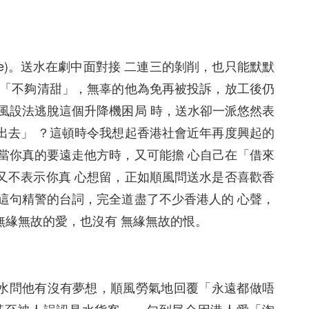
pe)。送水在劇中面對接 二連三的剝削，也只能默默
 「不夠清甜」，無辜的他為免再被投訴，放工後仍
風設法逃脫這個升降機困局 時，送水卻一派悠然表
出去」 ？這頓時令我想起香港社會近年再度興起的
當你真的要遠走他方時，又可能擔 心自己在「借來
又不表示你真 心想留，正如順風問送水是否喜歡香
這句精警的台詞，完全道盡了不少香港人的 心聲，
無緣無故的愛，也沒有 無緣無故的恨。
水問他有沒有夢想，順風勞氣地回覆「永遠都做唔