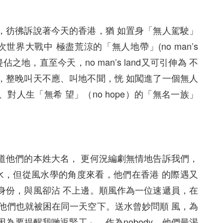
，彷彿訴說著今天的香港，猶 如置身「無人駕駛」
大戰中 極盡荒涼的「無人地帶」(no man’s
地，直至今天，no man’s land又可引伸為 不
，整晚叫天不應、叫地不聞，恍 如闖進了一個無人
、對人生「無希 望」（no hope）的「無名一族」
道他們的本姓大名， 更何況編劇無情地告訴我們，
聽有風有水，但從風水學的角度來看，他們在香港 的際遇又
身份，與風卻沾 不上邊。順風作為一位速遞員，在
他們也就被困在同一天空下。送水曾妙問順 風，為
為要提醒我哋返緊工」。作為nobody，他們最渴