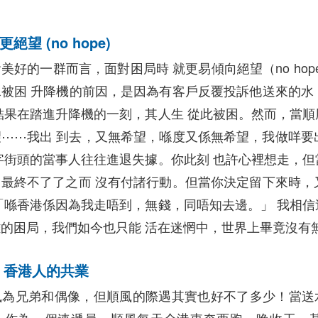
望 (no hope)
美好的一群而言，面對困局時 就更易傾向絕望（no ho
被困 升降機的前因，是因為有客戶反覆投訴他送來的水
結果在踏進升降機的一刻，其人生 從此被困。然而，當順
⋯⋯我出 到去，又無希望，喺度又係無希望，我做咩要
字街頭的當事人往往進退失據。你此刻 也許心裡想走，但
最終不了了之而 沒有付諸行動。但當你決定留下來時，
「喺香港係因為我走唔到，無錢，同唔知去邊。」 我相信
的困局，我們如今也只能 活在迷惘中，世界上畢竟沒有
 香港人的共業
風為兄弟和偶像，但順風的際遇其實也好不了多少！當送