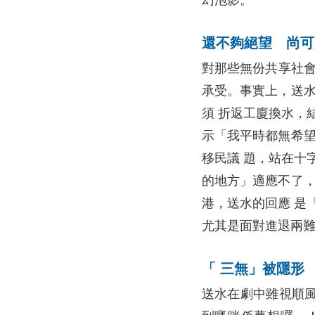
還不夠絕望 尚可更絕
對那些無份共享社會
承受。事實上，送水
須 折返工廈換水，
示「我平時都無希望
移民議 題，站在十
的地方」適應不了，
港，送水的回應 是
尤其是面對進退兩難
「 三無」被隱形
送水在劇中雖視順