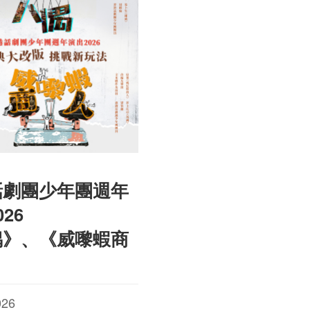
話劇團少年團週年
26
偶》、《威嚟蝦商
026