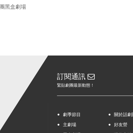
團黑盒劇場
訂閱通訊
緊貼劇團最新動態！
劇季節目
關於話劇
主劇場
好友營