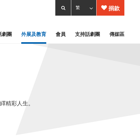
捐款
話劇團
外展及教育
會員
支持話劇團
傳媒區
繹精彩人生。