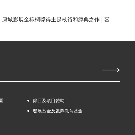
fe | 康城影展金棕櫚獎得主是枝裕和經典之作 | 審
fe | 康城影展金棕櫚獎得主是枝裕和經典之作 | 重
劇季節目 「逆・轉」 優先預訂高達7折 3月26日
團
節目及項目贊助
發展基金及戲劇教育基金
, his Mom, a Eunuch and a Man | 清宮詭