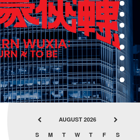
AUGUST 2026
S
M
T
W
T
F
S