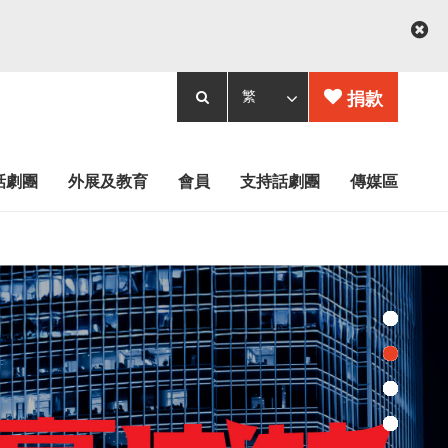
捐款
話劇團
外展及教育
會員
支持話劇團
傳媒區