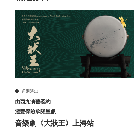
巡迴演出
由西九演藝委約
滙豐保險承諾呈獻
音樂劇《大狀王》上海站