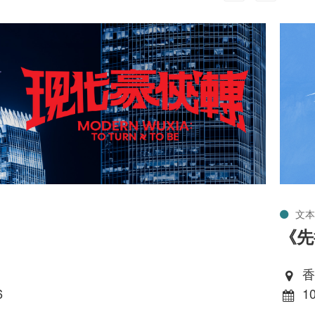
文本
《先
香
6
10