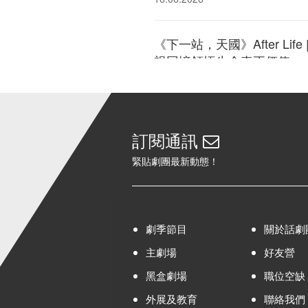
《下一站，天國》After Li
視回憶領悟生命真正價值
26.05.2026
《下一站，天國》After Li
訂閱通訊
構往昔回憶 凝視生命此刻
緊貼劇團最新動態！
23.04.2026
香港話劇團公布2026-27
起接受預訂
劇季節目
關於話劇
24.03.2026
主劇場
好友營
黑盒劇場
職位空缺
《都是龍袍惹的禍》 The Emperor
外展及教育
聯絡我們