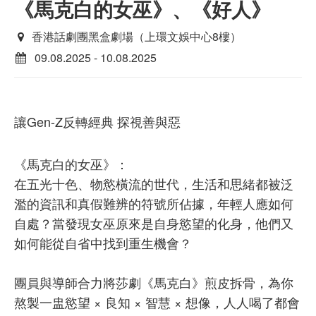
《馬克白的女巫》、《好人》
香港話劇團黑盒劇場（上環文娛中心8樓）
09.08.2025 - 10.08.2025
讓Gen-Z反轉經典 探視善與惡
《馬克白的女巫》：
在五光十色、物慾橫流的世代，生活和思緒都被泛
濫的資訊和真假難辨的符號所佔據，年輕人應如何
自處？當發現女巫原來是自身慾望的化身，他們又
如何能從自省中找到重生機會？
團員與導師合力將莎劇《馬克白》煎皮拆骨，為你
熬製一盅慾望 × 良知 × 智慧 × 想像，人人喝了都會