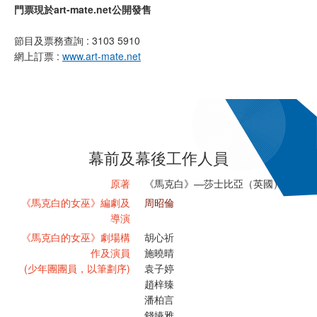
門票現於art-mate.net公開發售
節目及票務查詢 : 3103 5910
網上訂票 :
www.art-mate.net
幕前及幕後工作人員
原著
《馬克白》—莎士比亞（英國）
《馬克白的女巫》編劇及
周昭倫
導演
《馬克白的女巫》劇場構
胡心祈
作及演員
施曉晴
(少年團團員，以筆劃序)
袁子婷
趙梓臻
潘柏言
錢嬿雅