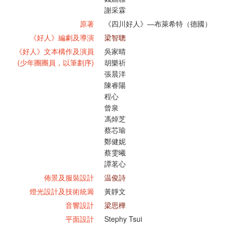
謝采霖
原著
《四川好人》—布萊希特（德國）
《好人》編劇及導演
梁智聰
《好人》文本構作及演員
吳家晴
(少年團團員，以筆劃序)
胡樂祈
張晨洋
陳睿陽
程心
曾泉
馮焯芝
蔡芯瑜
鄭健妮
蔡雯曦
譚茗心
佈景及服裝設計
温俊詩
燈光設計及技術統籌
黃靜文
音響設計
梁思樺
平面設計
Stephy Tsui