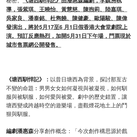
秘密。
《塘西馴悍記》由
潘惠森編劇，李鎮洲執
導，張紫琪、王曉怡、黃慧慈、陳煦莉、陸嘉琪、
吳家良、潘泰銘、杜雋饒、陳健豪、歐陽駿、陳偉
發演出，將於5月17至6 月1日假香港大會堂劇院上
演。預訂反應熱烈，加開5月31日下午場，門票現於
城市售票網公開發售。
以昔日塘西為背景，探討那亙古
《塘西馴悍記》：
不變的命題︰男男女女如何凝視與被凝視，如何馴
服與被馴服，如何愛與被愛。劇中的歷史錯置，讓
塘西變成跨越時空的遊樂場，盡觀煙花地土上的鬥
狠與馴服。
分享創作概念：「今次創作構思源於戲
編劇潘惠森