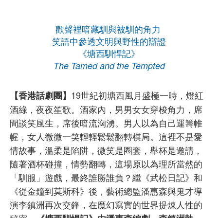
歡聲裡暗藏馴與被馴的角力
笑語中參透文明與野性的辯證
《塘西馴悍記》
The Tamed and the Tempted
19世紀初塘西風月盛極一時，燈紅
【香港話劇團】
酒綠，夜夜笙歌。酒家內，男男女女穿梭角力，席
間談笑風生，席後暗流洶湧。男人以為自己運籌帷
幄，女人微微一笑輕輕鬆鬆翻轉棋局。這裡不是愛
情故事，溫柔是陷阱，微笑是圈套，舉杯是邀請，
隨著酒杯碰撞，情勢翻轉，這場原以為理所當然的
「馴服」遊戲，最終誰勝誰負？繼《武松日記》和
《從金鐘到莫斯科》後，藝術總監潘惠森與鬼才導
演李鎮洲再次交鋒，在魔幻寫實的世界提煉人性的