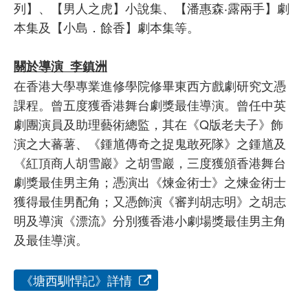
列】、【男人之虎】小說集、【潘惠森‧露兩手】劇
本集及【小島．餘香】劇本集等。
關於導演 李鎮洲
在香港大學專業進修學院修畢東西方戲劇研究文憑
課程。曾五度獲香港舞台劇獎最佳導演。曾任中英
劇團演員及助理藝術總監，其在《Q版老夫子》飾
演之大蕃薯、《鍾馗傳奇之捉鬼敢死隊》之鍾馗及
《紅頂商人胡雪巖》之胡雪巖，三度獲頒香港舞台
劇獎最佳男主角；憑演出《煉金術士》之煉金術士
獲得最佳男配角；又憑飾演《審判胡志明》之胡志
明及導演《漂流》分別獲香港小劇場獎最佳男主角
及最佳導演。
《塘西馴悍記》詳情