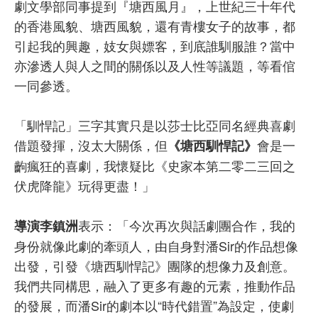
劇文學部同事提到『塘西風月』，上世紀三十年代
的香港風貌、塘西風貌，還有青樓女子的故事，都
引起我的興趣，妓女與嫖客，到底誰馴服誰？當中
亦滲透人與人之間的關係以及人性等議題，等看倌
一同參透。
「馴悍記」三字其實只是以莎士比亞同名經典喜劇
借題發揮，沒太大關係，但
會是一
《塘西馴悍記》
齣瘋狂的喜劇，我懷疑比《史家本第二零二三回之
伏虎降龍》玩得更盡！」
表示：「今次再次與話劇團合作，我的
導演李鎮洲
身份就像此劇的牽頭人，由自身對潘Sir的作品想像
出發，引發《塘西馴悍記》團隊的想像力及創意。
我們共同構思，融入了更多有趣的元素，推動作品
的發展，而潘Sir的劇本以“時代錯置”為設定，使劇