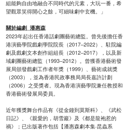
組能夠自由地融合不同時代的元素，大玩一番，希
望觀眾笑得開心之餘，可細味劇中玄機。」
關於編劇 潘惠森
2023年起出任香港話劇團藝術總監。曾先後擔任香
港演藝學院戲劇學院院長（2017–2022）、駐院編
劇及戲劇文本創作組組長（2012–2017），以及新
域劇團藝術總監（1993–2012）。曾獲香港藝術發
展局頒發戲劇工作者年獎（1999）、藝術成就獎
（2003），並為香港民政事務局局長嘉許計劃
（2006）之受獎者。現為香港演藝學院兼任教授和
香港藝術發展局委員。
近年獲獎舞台作品有《從金鐘到莫斯科》、《武松
日記》、《親愛的，胡雪巖》及《都是龍袍惹的
禍》；已出版著作包括【潘惠森劇本集‧昆蟲系