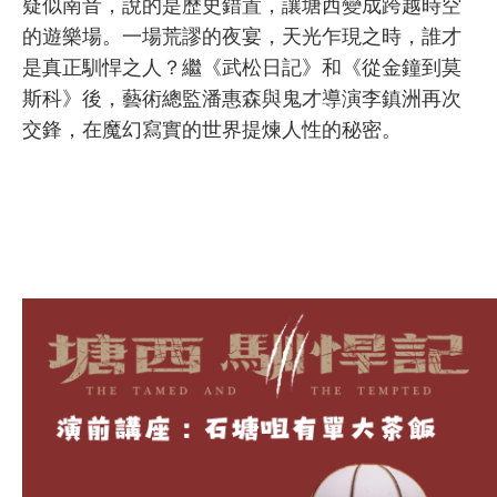
疑似南音，說的是歷史錯置，讓塘西變成跨越時空
的遊樂場。一場荒謬的夜宴，天光乍現之時，誰才
是真正馴悍之人？繼《武松日記》和《從金鐘到莫
斯科》後，藝術總監潘惠森與鬼才導演李鎮洲再次
交鋒，在魔幻寫實的世界提煉人性的秘密。