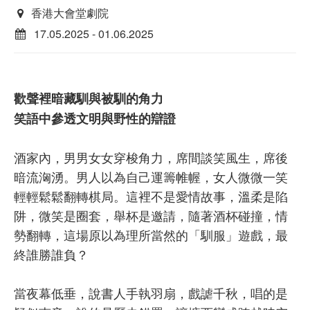
香港大會堂劇院
17.05.2025 - 01.06.2025
歡聲裡暗藏馴與被馴的角力
笑語中參透文明與野性的辯證
酒家內，男男女女穿梭角力，席間談笑風生，席後
暗流洶湧。男人以為自己運籌帷幄，女人微微一笑
輕輕鬆鬆翻轉棋局。這裡不是愛情故事，溫柔是陷
阱，微笑是圈套，舉杯是邀請，隨著酒杯碰撞，情
勢翻轉，這場原以為理所當然的「馴服」遊戲，最
終誰勝誰負？
當夜幕低垂，說書人手執羽扇，戲謔千秋，唱的是