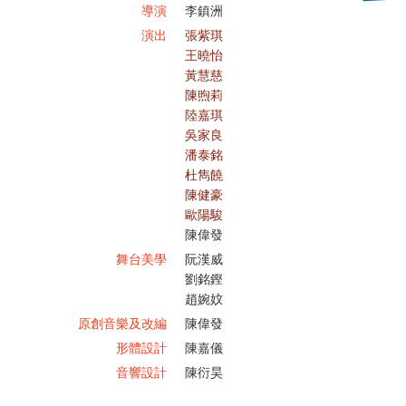
導演
李鎮洲
演出
張紫琪
王曉怡
黃慧慈
陳煦莉
陸嘉琪
吳家良
潘泰銘
杜雋饒
陳健豪
歐陽駿
陳偉發
舞台美學
阮漢威
劉銘鏗
趙婉妏
原創音樂及改編
陳偉發
形體設計
陳嘉儀
音響設計
陳衍昊