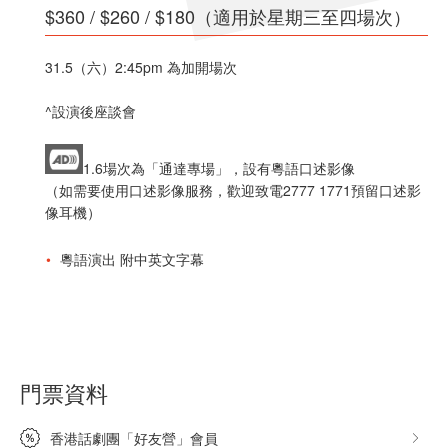
$360 / $260 / $180（適用於星期三至四場次）
31.5（六）2:45pm 為加開場次
^設演後座談會
1.6場次為「通達專場」，設有粵語口述影像
（如需要使用口述影像服務，歡迎致電2777 1771預留口述影
像耳機）
粵語演出 附中英文字幕
門票資料
香港話劇團「好友營」會員