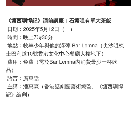
《塘西馴悍記》演前講座︰石塘咀有單大茶飯
日期︰2025年5月12日（一）
時間︰晚上7時30分
地點︰牧羊少年與他的浮萍 Bar Lemna（尖沙咀梳
士巴利道10號香港文化中心餐廳大樓地下）
費用︰免費（需於Bar Lemna內消費最少一杯飲
品）
語言︰廣東話
主講︰潘惠森（香港話劇團藝術總監、《塘西馴悍
記》編劇）