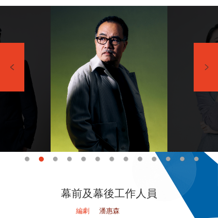
幕前及幕後工作人員
編劇
潘惠森