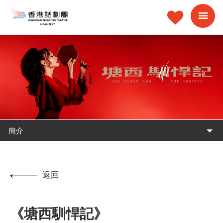
簡介
返回
《塘西馴悍記》