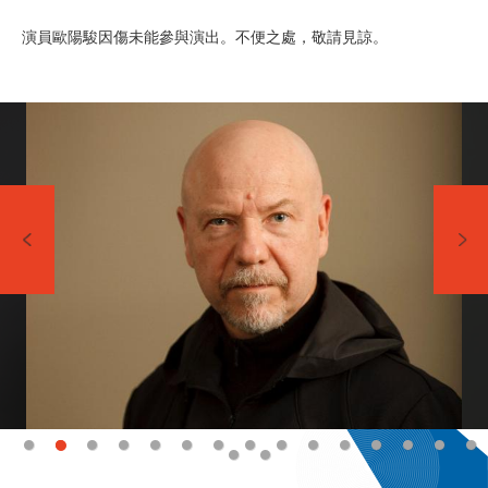
演員歐陽駿因傷未能參與演出。不便之處，敬請見諒。