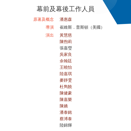
幕前及幕後工作人員
原著及概念
潘惠森
導演
崔維斯．普斯頓（美國）
演出
黃慧慈
陳煦莉
張嘉瑩
吳家良
余翰廷
王曉怡
陸嘉琪
麥靜雯
杜雋饒
陳健豪
陳嘉樂
陳嬌
潘泰銘
蔡溥泰
陸錦輝