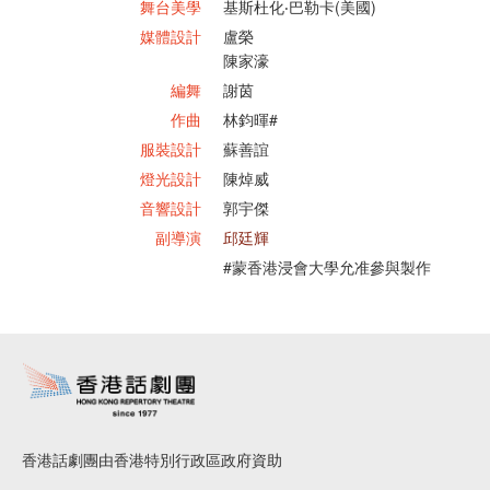
舞台美學
基斯杜化‧巴勒卡(美國)
媒體設計
盧榮
陳家濠
編舞
謝茵
作曲
林鈞暉#
服裝設計
蘇善誼
燈光設計
陳焯威
音響設計
郭宇傑
副導演
邱廷輝
#蒙香港浸會大學允准參與製作
香港話劇團由香港特別行政區政府資助