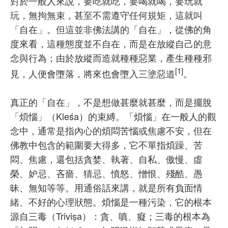
對於一般人來說，要吃就吃，要喝就喝，要玩就
玩，無拘無束，甚至不需遵守任何規矩，這就叫
「自在」。但這並非佛法講的「自在」，從佛的角
度來看，這種態度並不自在，而是在放縱自己的意
念與行為；由於放縱而造就種種惡業，產生種種邪
[1]
見，人便會墮落，將來也會墮入三塗惡道
。
真正的「自在」，不是想做甚麼就甚麼，而是擺脫
「煩惱」（Kleśa）的束縛。「煩惱」在一般人的觀
念中，通常是指內心的煩悶苦惱或焦慮不安，但在
佛教中包含的範圍要大得多，它不單指煩躁、苦
悶、焦慮，還包括貪婪、執著、自私、傲慢、虛
榮、妒忌、吝嗇、猜忌、憤怒、憎恨、殘酷、愚
昧、無知等等。用通俗話來講，就是所有負面情
緒、不好的心理狀態。煩惱是一種污染，它的根本
源自三毒（Triviṣa）：貪、嗔、癡；三毒的根本為