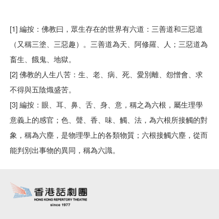
[1] 編按：佛教曰，眾生存在的世界有六道：三善道和三惡道
（又稱三塗、三惡趣）。三善道為天、阿修羅、人；三惡道為
畜生、餓鬼、地獄。
[2] 佛教的人生八苦：生、老、病、死、愛別離、怨憎會、求
不得與五陰熾盛苦。
[3] 編按：眼、耳、鼻、舌、身、意，稱之為六根，屬生理學
意義上的感官；色、聲、香、味、觸、法，為六根所接觸的對
象，稱為六塵，是物理學上的各類物質；六根接觸六塵，從而
能判別出事物的異同，稱為六識。