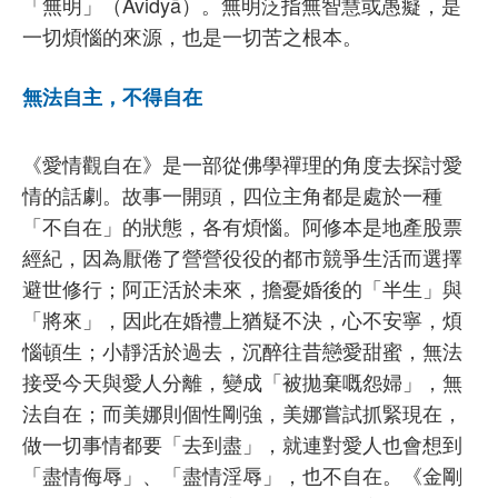
「無明」（Avidyā）。無明泛指無智慧或愚癡，是
一切煩惱的來源，也是一切苦之根本。
無法自主，不得自在
《愛情觀自在》是一部從佛學禪理的角度去探討愛
情的話劇。故事一開頭，四位主角都是處於一種
「不自在」的狀態，各有煩惱。阿修本是地產股票
經紀，因為厭倦了營營役役的都市競爭生活而選擇
避世修行；阿正活於未來，擔憂婚後的「半生」與
「將來」，因此在婚禮上猶疑不決，心不安寧，煩
惱頓生；小靜活於過去，沉醉往昔戀愛甜蜜，無法
接受今天與愛人分離，變成「被拋棄嘅怨婦」，無
法自在；而美娜則個性剛強，美娜嘗試抓緊現在，
做一切事情都要「去到盡」，就連對愛人也會想到
「盡情侮辱」、「盡情淫辱」，也不自在。《金剛