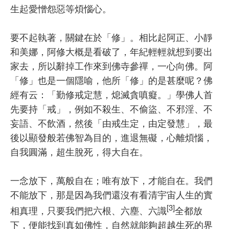
生起愛憎怨惡等煩惱心。
要不起執著，關鍵在於「修」。相比起阿正、小靜
和美娜，阿修大概是看破了，年紀輕輕就想到要出
家去，所以辭掉工作來到佛寺參禪，一心向佛。阿
「修」也是一個隱喻，他所「修」的是甚麼呢？佛
經有云：「勤修戒定慧，熄滅貪嗔癡。」學佛人首
先要持「戒」，例如不殺生、不偷盜、不邪淫、不
妄語、不飲酒，然後「由戒生定，由定發慧」，最
後以顯發般若佛智為目的，進退無礙，心離煩惱，
自我圓滿，超生脫死，得大自在。
一念放下，萬般自在；唯有放下，才能自在。我們
不能放下，那是因為我們還沒有看清宇宙人生的實
[3]
相真理，只要我們把六根、六塵、六識
全都放
下，便能找到真如佛性，自然就能夠超越生死的界