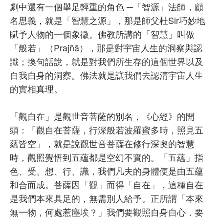
劇中還有一個舉足輕重的角色 ─「智源」法師，顧
名思義，就是「智慧之源」，那是師父杜Sir巧妙地
賦予人物的一個象徵。佛教所講的「智慧」叫做
「般若」（Prajñā），那是對宇宙人生的洞察與認
識；換句話說，就是對我們所生存的這個世界以及
自我自身的洞察。佛法就是讓我們去認清宇宙人生
的實相真理。
「觀自在」是觀世音菩薩的別名，《心經》的開
頭：「觀自在菩薩，行深般若波羅蜜多時，照見五
蘊皆空」，就是說觀世音菩薩在修行深奧的智慧
時，觀照覺悟到五蘊都是空幻不實的。「五蘊」指
色、受、想、行、識，我們凡夫的身體便是由五蘊
和合而成。菩薩因「觀」而得「自在」，這種自在
是我們本來具足的，無需別人給予。正所謂「本來
無一物，何處惹塵埃？」我們要觀照自身自心，要