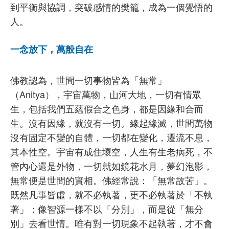
到平衡與協調，突破感情的樊籠，成為一個覺悟的
人。
一念放下，萬般自在
佛教認為，世間一切事物皆為「無常」
（Anitya），宇宙萬物，山河大地，一切有情眾
生，包括我們五蘊假合之色身，都是因緣和合而
生。沒有因緣，就沒有一切。緣起緣滅，世間萬物
沒有固定不變的自體，一切都在變化，遷流不息，
其本性空。宇宙有成住壞空，人生有生老病死，不
管內心還是外物，一切就如鏡花水月，夢幻泡影，
無常便是世間的實相。佛經常說：「無常故苦」。
既然凡事皆虛，就不必執著，更不必執著於「不執
著」；像智源一樣不以「分別」，而是從「無分
別」去看世情。唯有對一切現象不起執著，才不會