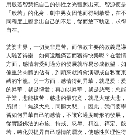
用般若智慧把自己的佛性之光觀照出來。智源便是
「般若」的化身，劇中男女因他而得到啟發，在不
同程度上觀照出自己的不足，從而放下執迷，求得
自在。
娑婆世界，一切莫非是苦。而佛教主要的教義是導
人離苦得樂。如何遠離痛苦而獲得快樂呢？在愛情
方面，感情若受到過分的發展就容易形成欲望，如
偏重於肉體的佔有，到頭來就將會演變成自私而束
縛的牢籠。另一方面，感情得到昇華，就是愛；愛
的昇華，就是博愛；再加以昇華，就是慈悲；慈能
予樂，悲能拔苦，慈悲的最究竟，就是大慈大悲，
所謂：「無緣大慈，同體大悲。」因此，我們要學
習如何昇華自己的感情，不讓它過度畸形的發展，
從實踐佛法的布施、持戒、忍辱、精進、禪定、般
若，轉化與提昇自己感情的層次，使感性與理性得