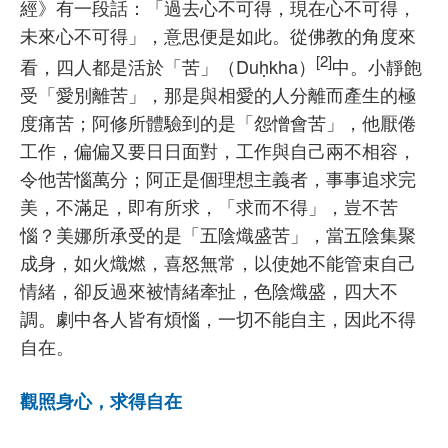
經》有一段話：「過去心不可得，現在心不可得，
未來心不可得」，意思便是如此。從佛教的角度來
[2]
看，四人都是活於「苦」（Duḥkha）
中。小靜飽
受「愛別離苦」，那是與相愛的人分離而產生的極
度痛苦；阿修所體驗到的是「怨憎會苦」，他厭倦
工作，偏偏又要日日面對，工作與自己兩不相容，
令他苦惱萬分；阿正是個理想主義者，事事追求完
美，不滿足，即有所求，「求而不得」，豈不苦
惱？美娜所承受的是「五陰熾盛苦」，當五陰集聚
成身，如火熾燃，喜怒無常，以使她不能管束自己
情緒，卻反過來被情緒牽扯，色陰熾盛，四大不
調。劇中各人皆有煩惱，一切不能自主，因此不得
自在。
觀照身心，求得自在