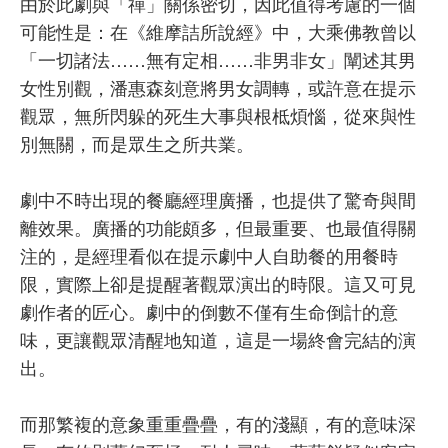
由於此劇與「禪」關係密切，因此值得考慮的一個
可能性是：在《維摩詰所說經》中，大乘佛教曾以
「一切諸法……無有定相……非男非女」闡述其男
女性別觀，潘惠森刻意將男女調轉，或許意在提示
觀眾，無所閃躲的死生大事與根柢煩惱，從來與性
別無關，而是眾生之所共業。
劇中不時出現的餐廳經理廣播，也提供了驚奇與間
離效果。廣播的功能頗多，但最重要、也最值得關
注的，是經理看似在提示劇中人自助餐的用餐時
限，實際上卻是提醒著觀眾演出的時限。這又可見
劇作者的匠心。劇中的倒數不僅有生命倒計的意
味，更讓觀眾清醒地知道，這是一場終會完結的演
出。
而那繁複的意象重重疊疊，有的淺顯，有的意味深