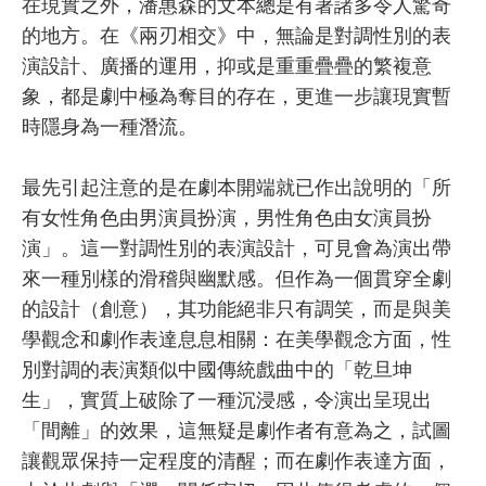
在現實之外，潘惠森的文本總是有著諸多令人驚奇
的地方。在《兩刃相交》中，無論是對調性別的表
演設計、廣播的運用，抑或是重重疊疊的繁複意
象，都是劇中極為奪目的存在，更進一步讓現實暫
時隱身為一種潛流。
最先引起注意的是在劇本開端就已作出說明的「所
有女性角色由男演員扮演，男性角色由女演員扮
演」。這一對調性別的表演設計，可見會為演出帶
來一種別樣的滑稽與幽默感。但作為一個貫穿全劇
的設計（創意），其功能絕非只有調笑，而是與美
學觀念和劇作表達息息相關：在美學觀念方面，性
別對調的表演類似中國傳統戲曲中的「乾旦坤
生」，實質上破除了一種沉浸感，令演出呈現出
「間離」的效果，這無疑是劇作者有意為之，試圖
讓觀眾保持一定程度的清醒；而在劇作表達方面，