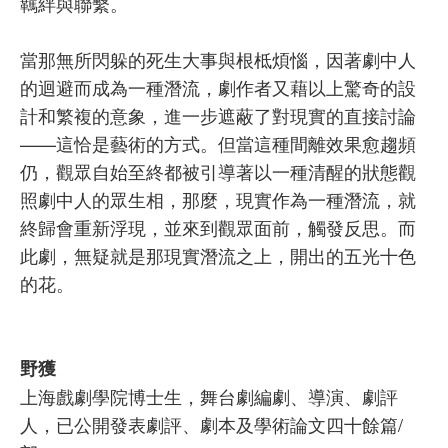
羈絆與聯繫。
當那無所閃躲的死生大事與根柢煩惱，因著劇中人
的迴避而成為一種潛流，劇作者又藉以上驚奇的設
計和繁複的意象，進一步遮蔽了對現實的直接討論
——這恰是藝術的方式。但當這種間離效果愈趨頻
仍，觀眾自始至終都被引導著以一種清醒的狀態觀
照劇中人的眾生相，那麼，現實作為一種潛流，就
終歸會重新浮現，並來到觀眾面前，觸發反思。而
此劇，無疑就是那現實潛流之上，開出的五光十色
的花。
野獲
上海戲劇學院博士生，舞台劇編劇、導演、劇評
人，已公開發表劇評、劇本及學術論文四十餘篇/