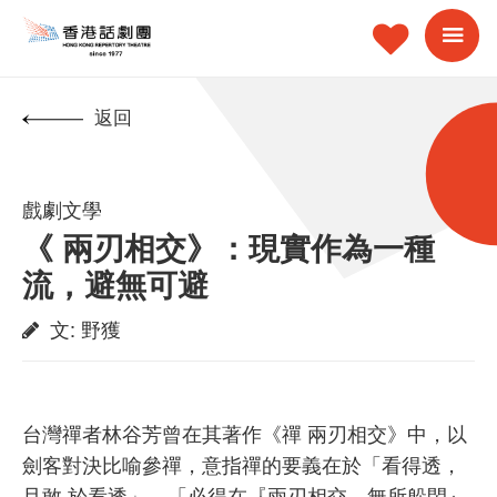
返回
戲劇文學
《 兩刃相交》：現實作為一種
流，避無可避
文
:
野獲
台灣禪者林谷芳曾在其著作《禪 兩刃相交》中，以
劍客對決比喻參禪，意指禪的要義在於「看得透，
且敢 於看透」，「必得在『兩刃相交，無所躲閃』