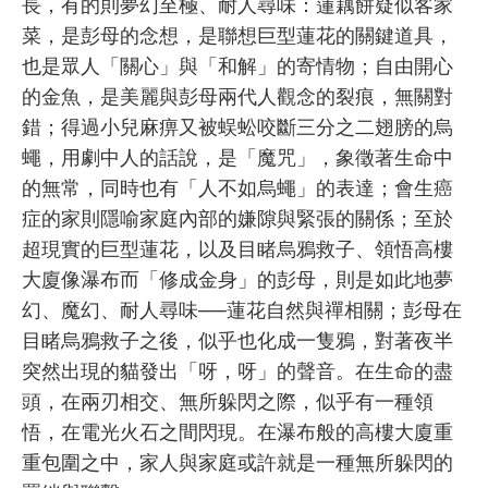
長，有的則夢幻至極、耐人尋味：蓮藕餅疑似客家
菜，是彭母的念想，是聯想巨型蓮花的關鍵道具，
也是眾人「關心」與「和解」的寄情物；自由開心
的金魚，是美麗與彭母兩代人觀念的裂痕，無關對
錯；得過小兒麻痹又被蜈蚣咬斷三分之二翅膀的烏
蠅，用劇中人的話說，是「魔咒」，象徵著生命中
的無常，同時也有「人不如烏蠅」的表達；會生癌
症的家則隱喻家庭內部的嫌隙與緊張的關係；至於
超現實的巨型蓮花，以及目睹烏鴉救子、領悟高樓
大廈像瀑布而「修成金身」的彭母，則是如此地夢
幻、魔幻、耐人尋味──蓮花自然與禪相關；彭母在
目睹烏鴉救子之後，似乎也化成一隻鴉，對著夜半
突然出現的貓發出「呀，呀」的聲音。在生命的盡
頭，在兩刃相交、無所躲閃之際，似乎有一種領
悟，在電光火石之間閃現。在瀑布般的高樓大廈重
重包圍之中，家人與家庭或許就是一種無所躲閃的