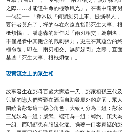
之際……才能證生命的極致風光」。在書中還有另
一句話── 「禪常以『何謂劍刃上事』提撕學人，
要行者莫忘了，禪的存在永遠直指那死生大事、根
柢煩惱」。潘惠森的新作以「兩刃相交」為劇名，
不僅是看中其飽含的戲劇張力，更意在其蘊含的終
極命題，即在「兩刃相交、無所躲閃」之際，直面
某些「死生大事、根柢煩惱」。
現實流之上的眾生相
故事發生在彭母百歲大壽這一天，彭家祖孫三代及
兒孫的戀人們齊聚在酒店自助餐廳外的庭園，眾人
圍繞著彭母這一核心角色，大致可分為三組：彭家
三兄妹為一組；威武、端莊為一組；綽約、頂天為
一組。而明顯患有腦退化症、操著一口客家話的彭