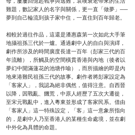
母，屢屢回憶起戰爭與逃難，哀嘆衰老帶來的生活
難題，數記家人的名字與關係，更一直「做夢」──
夢到自己輪流到孩子家中住，一直住到百年歸老。
相較於過往作品，這還是潘惠森第一次如此大手筆
地攝祖孫三代於一爐。通過劇中人的自白與演繹，
劇作所涉及的時間廣度長達一百年（彭家三代的百
年流離），所觸及的空間橫貫香港與內地（後者以
夢幻中開滿蓮花的池塘作喻），而所描繪的即是內
地來港難民祖孫三代的故事。劇作者將彭家設定為
「客家人」，我認為絕非偶然，值得注意。自西晉
以降，因戰亂、饑荒，中原人經歷了五次大遷徙，
至宋元戰亂中，進入粵東並形成了客家民系。借由
「客家人」這一特殊設定，「客」這一意象所指向
的，是劇中人乃至香港人的某種生命處境，並在劇
中外化為具體的命題。