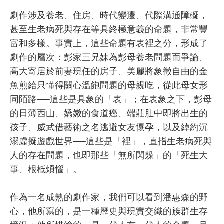
劇作涉及養老、住房、時代變遷、代際溝通障礙，
甚至生老病死與存在等具終極意義的命題，非常豐
富和多樣。事實上，這些命題有表裡之分，形成了
劇作的層次：彭家三兄妹為彭母養老問題而爭論、
高大寄居於前妻現任的房子、美麗將象徵自由的金
魚煎給只懂得關心溫飽問題的母親吃，從此母女形
同陌路──這些是具象的「表」；在表象之下，彭母
的日薄西山、嬌嫩的食道癌、端莊肚中即將出生的
孩子、威武借藝術之名逃避女友懷孕，以及綽約沉
溺虛擬遊戲世界──這些是「裡」，直指生老病死與
人的存在問題，也即那些「無所閃躲」的「死生大
事、根柢煩惱」。
作為一名成熟的劇作家，我們可以看到潘惠森的野
心，他所寫的，是一種歷史與現實交織的族群生存