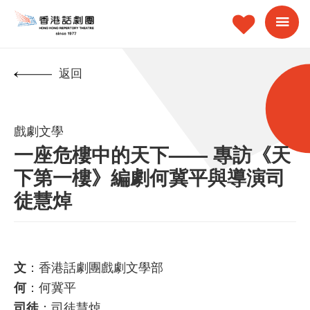
返回
戲劇文學
一座危樓中的天下—— 專訪《天
下第一樓》編劇何冀平與導演司
徒慧焯
：香港話劇團戲劇文學部
文
：何冀平
何
：司徒慧焯
司徒