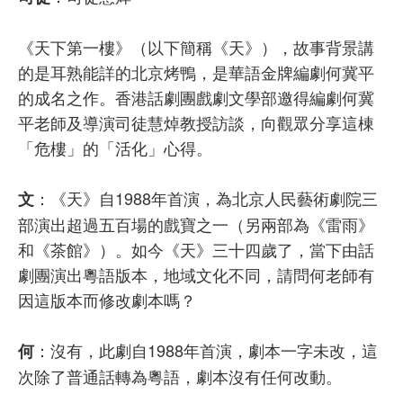
《天下第一樓》（以下簡稱《天》），故事背景講
的是耳熟能詳的北京烤鴨，是華語金牌編劇何冀平
的成名之作。香港話劇團戲劇文學部邀得編劇何冀
平老師及導演司徒慧焯教授訪談，向觀眾分享這棟
「危樓」的「活化」心得。
：《天》自1988年首演，為北京人民藝術劇院三
文
部演出超過五百場的戲寶之一（另兩部為《雷雨》
和《茶館》）。如今《天》三十四歲了，當下由話
劇團演出粵語版本，地域文化不同，請問何老師有
因這版本而修改劇本嗎？
：沒有，此劇自1988年首演，劇本一字未改，這
何
次除了普通話轉為粵語，劇本沒有任何改動。