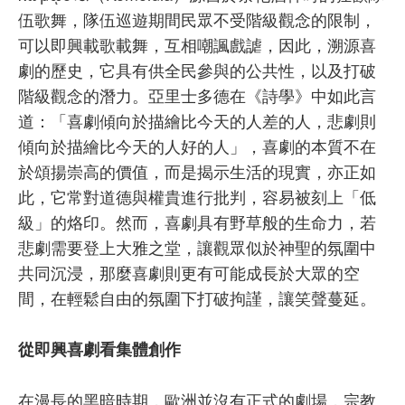
伍歌舞，隊伍巡遊期間民眾不受階級觀念的限制，
可以即興載歌載舞，互相嘲諷戲謔，因此，溯源喜
劇的歷史，它具有供全民參與的公共性，以及打破
階級觀念的潛力。亞里士多德在《詩學》中如此言
道：「喜劇傾向於描繪比今天的人差的人，悲劇則
傾向於描繪比今天的人好的人」，喜劇的本質不在
於頌揚崇高的價值，而是揭示生活的現實，亦正如
此，它常對道德與權貴進行批判，容易被刻上「低
級」的烙印。然而，喜劇具有野草般的生命力，若
悲劇需要登上大雅之堂，讓觀眾似於神聖的氛圍中
共同沉浸，那麼喜劇則更有可能成長於大眾的空
間，在輕鬆自由的氛圍下打破拘謹，讓笑聲蔓延。
從即興喜劇看集體創作
在漫長的黑暗時期，歐洲並沒有正式的劇場，宗教