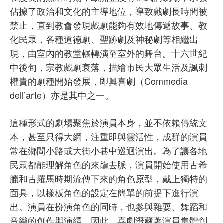
佔據了政治和文化的主導地位，導致戲劇長時間被
禁止，直到教會發現戲劇能夠有效地傳遞故事、教
化民眾，各種道德劇、聖跡劇及神秘劇等相繼出
現，由室內的教堂輾轉演至室外的舞台。十六世紀
中後旬，宗教戲劇衰落，描繪市民大眾生活及諷刺
權貴的劇種開始發展，即興喜劇（Commedia
dell’arte）亦是其中之一。
這種形式的劇場聚焦於演員本身，並不依賴傳統文
本，甚至只得大綱，注重即與靈活性，成群的演員
常在鄉間小路或大街小巷中巡迴演出。為了讓各地
民眾都能理解角色的來龍去脈，演員開始使用古希
臘和古羅馬時期流傳下來的角色原型，戴上獨特的
面具，以樣板角色的設定在簡單的前提下進行演
出。演員在扮演角色的同時，也參與雜耍、舞蹈和
音樂的創作與演繹，因此，喜劇潛藏著演員集體創