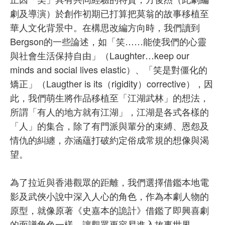
劇及導演）於創作初期已打算把莫翁的故事移植至
華人文化背景中。在構思改編方向時，我們讀到
Bergson的一些論述，如「笑……能使我們的心靈
與社會生活保持自由」（Laughter…keep our
minds and social lives elastic）、「笑是對僵化的
矯正」（Laugther is its（rigidity）corrective），因
此，我們萌生將作品移植至「江湖武林」的想法，
所謂「有人的地方就有江湖」，江湖是各式各樣的
「人」的集合，除了有門派與輩分的束縛、恩怨及
情仇的糾纏，亦涵蘊打破約定俗成常規的想像與渴
望。
為了拉近與香港觀眾的距離，我們選擇借鑑本地電
影及武俠小說中深入人心的角色，作為本劇人物的
原型，就像原著《史嘉本的詭計》借鑑了即興喜劇
的面譜角色一樣，讓觀眾更容易進入故事世界。