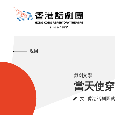
返回
戲劇文學
當天使穿
文
:
香港話劇團戲