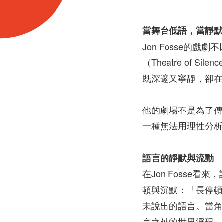
當舞台低語，當靜
Jon Fosse
（Theatre o
既深邃又寧靜，卻
他的劇場不是為了
一種無法用理性分
語言的靜默與流動
在Jon Fosse
頓與沉默：「長停頓、短停
未說出的語言。當
言之外的世界浮現