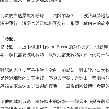
北歐的自然景觀相呼應——廣闊的海面上，波浪無聲地起伏；
靜謐中運行，讓語言與沉默相互交錯，形塑一種內在的節
即「聆聽」
是聆聽。」這不僅適用於Jon Fosse的寫作方式，也
文本，演員需要彼此聆聽，觀眾則需要聆聽舞台上的每一
對話的內容，而是指對「空白」的感知，對未說出口之物的領
而是透過細微的語言重複、停頓與變奏，營造出一種獨特
戲劇語言依舊保留了音樂的質地——重複如同音樂中母題
，使他的戲劇成為一種靜默中的詩學——觀眾不僅是在觀
們日常語言無法承載的部分，是那些只能透過沉默才能真