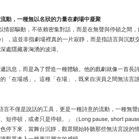
默流動，一種無以名狀的力量在劇場中凝聚
的戲劇不以情節驅動，不依賴密集對話，而是在無聲與停頓之
f Silence），這並非指劇場裡真的一片寂靜，而是指語
在深處隱藏著洶湧的波濤。
傳遞訊息，而是為了營造一種體驗。他的戲劇就像一首長
析的「在場感」。這種「在場」，既來自演員之間無法言
看來，語言不僅是說話的工具，更是一種詩意的流動，一種無聲的語言
頓，或者只是停頓。」（Long pause, short pause
角色停下來，當舞台沉靜，觀眾開始聆聽那些無法言說的
，讓觀眾進入一種更深層次的感悟。