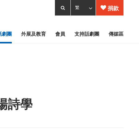
捐款
話劇團
外展及教育
會員
支持話劇團
傳媒區
劇場詩學