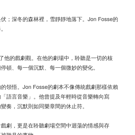
深冬的森林裡，雪靜靜地落下。Jon Fosse的
奏。
影響了他的戲劇觀。在他的劇場中，聆聽是一切的核
個停頓、每一個沉默、每一個微妙的變化。
悟。Jon Fosse的劇本不像傳統戲劇那樣依賴
的「語言音樂」。他曾提及年輕時從音樂轉向寫
的變奏，沉默則如同樂章間的休止符。
看戲劇，更是在聆聽劇場空間中迴蕩的情感與存
正被聽見的事物。