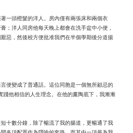
頂著一頭橙髮的洋人。房內僅有兩張床和兩個衣
牙膏；洋人同房他每天晚上都會在洗手盆中小便，
到厭惡，然後校方便批准我們在半個學期後分道揚
。
語言便變成了普通話。這位同胞是一個無所顧忌的
實踐他相信的人生理念。在他的薰陶底下，我漸漸
短短十數分鐘，除了暢流了我的腸道，更暢通了我
手間各項配置作為隱喻的套路，而其中一項最為我