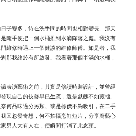
的日子變多，待在洗手間的時間也相對變長。那天
於是隨手便把一個水桶推到水滴降落之處。我沒有
上門維修時遇上一個健談的維修師傅。如是者，我
一剎那我終於有所啟發。我看著那個半滿的水桶，
修讀表演藝術之前，其實是修讀時裝設計，並曾經
卻發現自己的技藝早已生疏，還是獻醜不如藏拙。
但奈何品味過分另類、或是標價不夠吸引，在二手
。我又忽發奇想，何不拍攝烹飪短片，分享廚藝心
住家男人大有人在，便瞬間打消了此念頭。