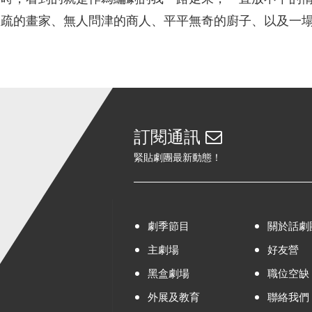
生疏的畫家、無人問津的商人、平平無奇的廚子、以及一
訂閱通訊
緊貼劇團最新動態！
劇季節目
關於話劇
主劇場
好友營
黑盒劇場
職位空缺
外展及教育
聯絡我們