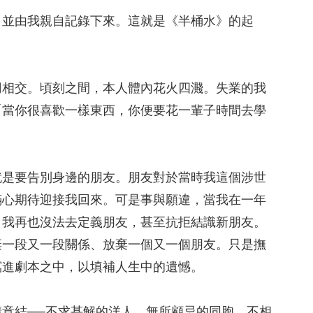
，並由我親自記錄下來。這就是《半桶水》的起
刃相交。頃刻之間，本人體內花火四濺。失業的我
「當你很喜歡一樣東西，你便要花一輩子時間去學
就是要告別身邊的朋友。朋友對於當時我這個涉世
滿心期待迎接我回來。可是事與願違，當我在一年
，我再也沒法去定義朋友，甚至抗拒結識新朋友。
棄一段又一段關係、放棄一個又一個朋友。只是撫
寫進劇本之中，以填補人生中的遺憾。
意結──不求甚解的洋人、無所顧忌的同胞、不相