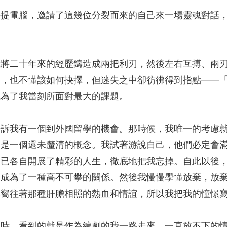
手提電腦，邀請了這幾位分裂而來的自己來一場靈魂對話
我將二十年來的經歷鑄造成兩把利刃，然後左右互搏、兩
引，也不懂該如何抉擇，但迷失之中卻彷彿得到指點——
成為了我當刻所面對最大的課題。
告訴我有一個到外國留學的機會。那時候，我唯一的考慮
，是一個還未釐清的概念。我試著游說自己，他們必定會
們已各自開展了精彩的人生，徹底地把我忘掉。自此以後
漸成為了一種高不可攀的關係。然後我慢慢學懂放棄，放
然嚮往著那種肝膽相照的熱血和情誼，所以我把我的憧憬
時，看到的就是作為編劇的我一路走來，一直放不下的情