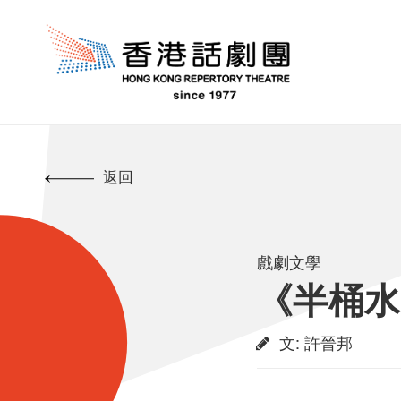
返回
戲劇文學
《半桶水
文
:
許晉邦