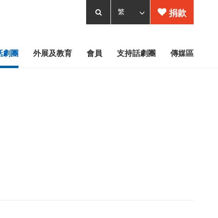
捐款
話劇團
外展及教育
會員
支持話劇團
傳媒區