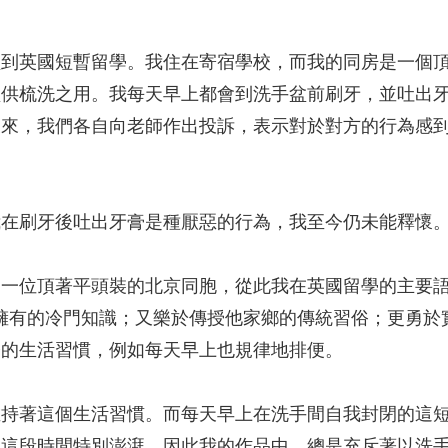
經到英國短暫留學。我住在寄宿學校，而我的同房是一個
盆供梳洗之用。我每天早上都會到洗手盆前刷牙，並吐出
後來，我們各自向老師作出投訴，表示對於對方的行為感
我在刷牙後吐出牙膏是種厭惡的行為，我至今仍未能釋懷
了一位頂著平頭裝的北京同胞，從此我在英國留學的主要
擁有的冷門知識；又樂於傳授他家鄉的傳統習俗；更勇於
今的生活習慣，例如每天早上也規律地排便。
維持著這個生活習慣。而每天早上在洗手間自我封閉的這
在這段時間特別澎湃，因此我的作品中，總是充斥著以洗