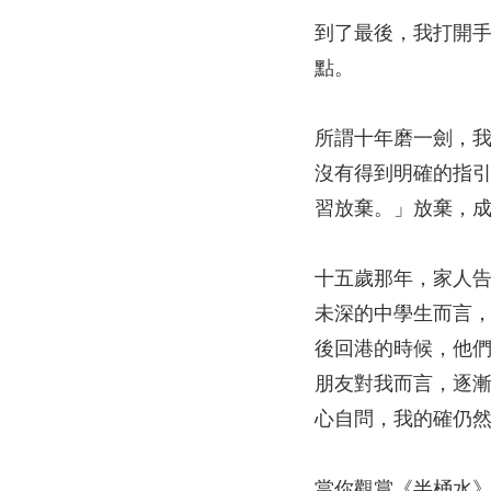
到了最後，我打開
點。
所謂十年磨一劍，
沒有得到明確的指
習放棄。」放棄，
十五歲那年，家人
未深的中學生而言
後回港的時候，他
朋友對我而言，逐
心自問，我的確仍
當你觀賞《半桶水》