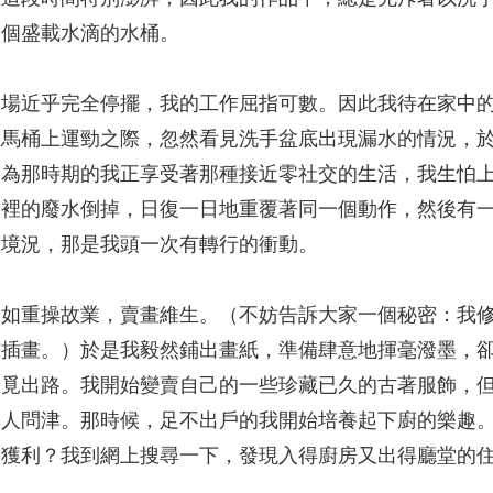
一個盛載水滴的水桶。
劇場近乎完全停擺，我的工作屈指可數。因此我待在家中
在馬桶上運勁之際，忽然看見洗手盆底出現漏水的情況，
因為那時期的我正享受著那種接近零社交的生活，我生怕
桶裡的廢水倒掉，日復一日地重覆著同一個動作，然後有
的境況，那是我頭一次有轉行的衝動。
不如重操故業，賣畫維生。（不妨告訴大家一個秘密：我
畫插畫。）於是我毅然鋪出畫紙，準備肆意地揮毫潑墨，
另覓出路。我開始變賣自己的一些珍藏已久的古著服飾，
無人問津。那時候，足不出戶的我開始培養起下廚的樂趣
中獲利？我到網上搜尋一下，發現入得廚房又出得廳堂的