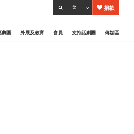
捐款
話劇團
外展及教育
會員
支持話劇團
傳媒區