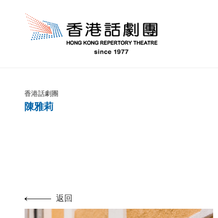
香港話劇團
陳雅莉
返回