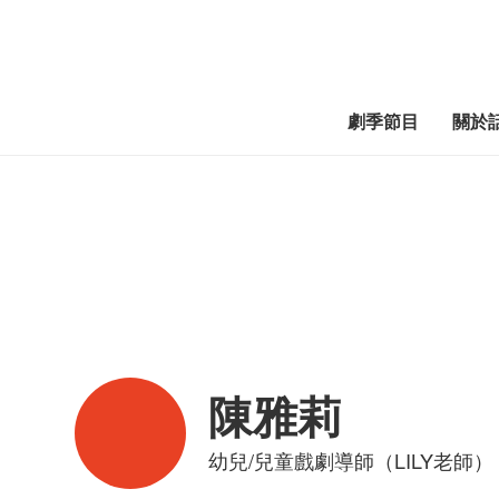
劇季節目
關於
陳雅莉
幼兒/兒童戲劇導師（LILY老師）