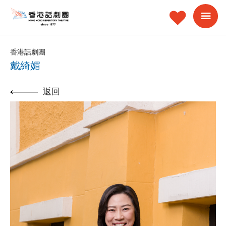
香港話劇團
戴綺媚
返回