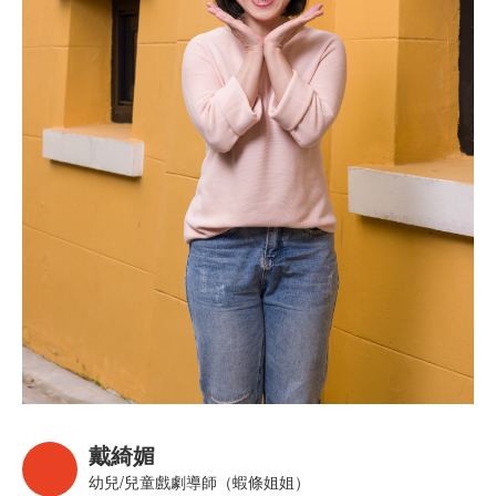
戴綺媚
幼兒/兒童戲劇導師（蝦條姐姐）