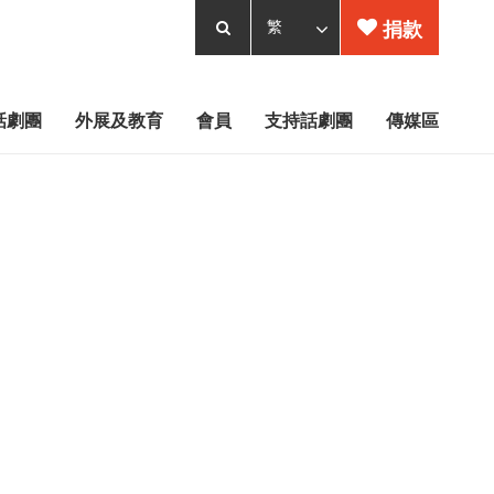
捐款
話劇團
外展及教育
會員
支持話劇團
傳媒區