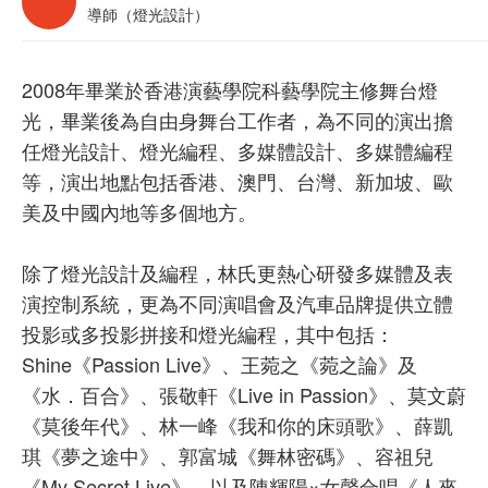
導師（燈光設計）
2008年畢業於香港演藝學院科藝學院主修舞台燈
光，畢業後為自由身舞台工作者，為不同的演出擔
任燈光設計、燈光編程、多媒體設計、多媒體編程
等，演出地點包括香港、澳門、台灣、新加坡、歐
美及中國內地等多個地方。
除了燈光設計及編程，林氏更熱心研發多媒體及表
演控制系統，更為不同演唱會及汽車品牌提供立體
投影或多投影拼接和燈光編程，其中包括：
Shine《Passion Live》、王菀之《菀之論》及
《水．百合》、張敬軒《Live in Passion》、莫文蔚
《莫後年代》、林一峰《我和你的床頭歌》、薛凱
琪《夢之途中》、郭富城《舞林密碼》、容祖兒
《My Secret Live》，以及陳輝陽×女聲合唱《人來