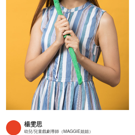
楊雯思
幼兒/兒童戲劇導師（MAGGIE姐姐）