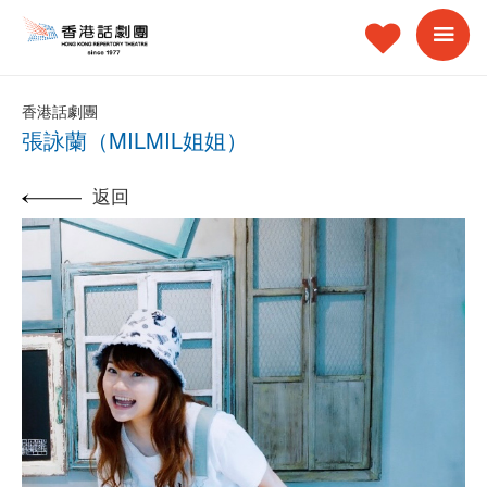
香港話劇團
張詠蘭（MILMIL姐姐）
返回