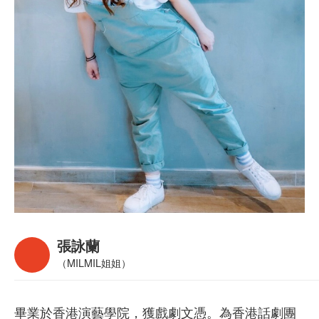
張詠蘭
（MILMIL姐姐）
畢業於香港演藝學院，獲戲劇文憑。為香港話劇團