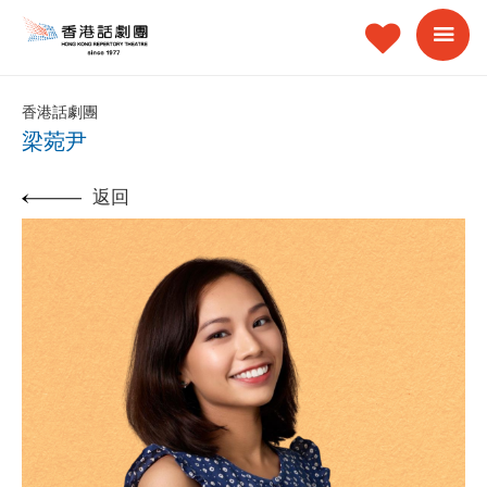
香港話劇團
梁菀尹
返回