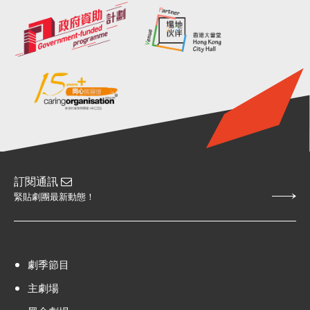
訂閱通訊
緊貼劇團最新動態！
劇季節目
主劇場