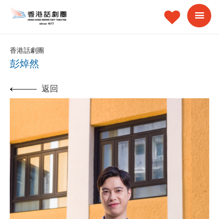
香港話劇團
彭焯然
返回