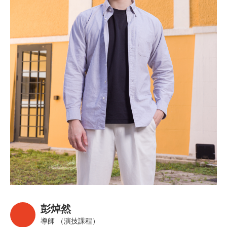
彭焯然
導師 （演技課程）