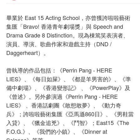
畢業於 East 15 Acting School，亦曾獲誇啦啦藝術
集匯「Bravo! 香港青年劇場獎」與 Speech and
Drama Grade 8 Distinction。現為棟篤笑表演者、
演員、導演、歌曲作家和遊戲主持（DND /
Daggerheart）。
曾執導的作品包括：《Perrin Pang - HERE
LIES》、《每日如屎》、《都是羊男害的》、《準
備中劇場》、《香港變形記》 、《PowerPlay》及
《曾述》。另外參演過《Perrin Pang - HERE
LIES》 、香港話劇團《敢想敢夢》、《動力奇
兵》；誇啦啦藝術集匯《亞馬遜860日》、《男鞋當
入貸》、《獵金追兇》、《鬥智》；East15《The
F.O.G.》、《我們的小鎮》、《Dinner at
Solanos》等等。