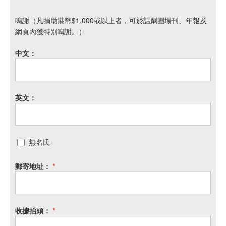
鳴謝（凡捐助港幣$1,000或以上者，可於話劇團場刊、年報及
網頁內獲特別鳴謝。）
中文：
英文：
無名氏
郵寄地址：
*
收據抬頭：
*