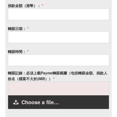
捐款金額（港幣）：
*
轉賬日期：
*
轉賬時間：
*
轉賬記錄：必須上載Payme轉賬截圖（包括轉賬金額、捐款人
姓名（檔案不大於2MB））
*
Choose a file…