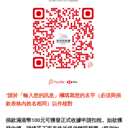
*請於「輸入您的訊息」欄填寫您的名字（必須與捐
款表格內姓名相同）以作核對
捐款滿港幣100元可獲發正式收據申請扣稅。如欲獲