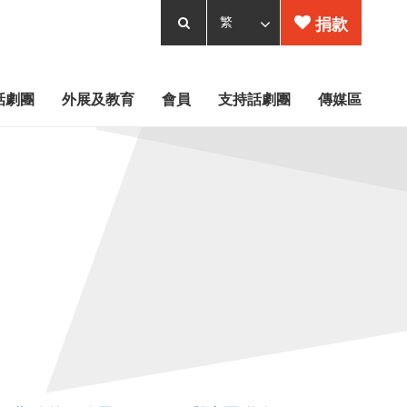
捐款
話劇團
外展及教育
會員
支持話劇團
傳媒區