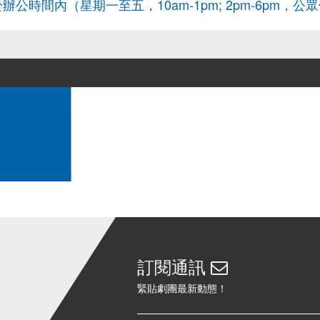
，或於辦公時間內（星期一至五，10am-1pm; 2pm-6pm，
訂閱通訊
緊貼劇團最新動態！