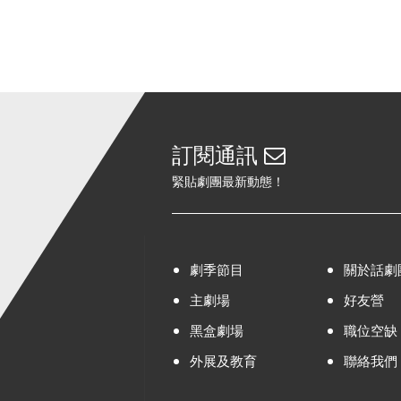
訂閱通訊
緊貼劇團最新動態！
劇季節目
關於話劇
主劇場
好友營
黑盒劇場
職位空缺
外展及教育
聯絡我們