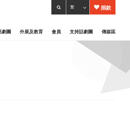
捐款
話劇團
外展及教育
會員
支持話劇團
傳媒區