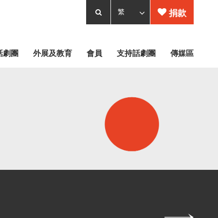
捐款
話劇團
外展及教育
會員
支持話劇團
傳媒區