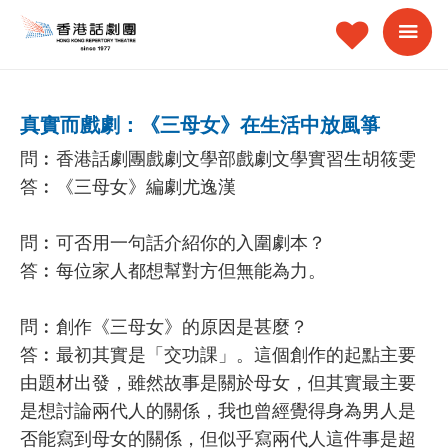
真實而戲劇：《三母女》在生活中放風箏
問︰香港話劇團戲劇文學部戲劇文學實習生胡筱雯
答︰《三母女》編劇尤逸漢
問︰⁠可否用一句話介紹你的入圍劇本？
答︰每位家人都想幫對方但無能為力。
問︰創作《三母女》的原因是甚麼？
答︰最初其實是「交功課」。這個創作的起點主要
由題材出發，雖然故事是關於母女，但其實最主要
是想討論兩代人的關係，我也曾經覺得身為男人是
否能寫到母女的關係，但似乎寫兩代人這件事是超