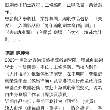
戲劇藝術碩士課程，主修編劇。正職教書，業餘寫
作。
曾參與大學劇社、業餘劇團。編劇作品包括：《失
蹤》（入圍影話戲「青年編劇劇本寫作計劃」）、
《喪B幼稚園》（入圍普 劇場「心之河土壤栽培計
劃」）。
導讀 陳沛琳
2023年畢業於香港演藝學院戲劇學院，獲戲劇藝術
學士（一級榮譽）學位，主修導演。憑校內製作
《大汗推拿》獲頒傑出導演獎。在學期間，曾獲鄧
樹榮獎學金（傑出導演）及香港特別行政區政府獎
學基金外展體驗獎，並赴上海戲劇學院交流。現為
自由身劇場工作者（導演及演員）。
近期作品包括：星期三劇社會《阿怪》（演員）、
浪人劇場《緬甸歲月（重演）》（聯合導演）、香