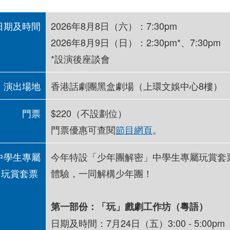
日期及時間
2026年8月8日（六）：7:30pm
2026年8月9日（日）：2:30pm*、7:30pm
*設演後座談會
演出場地
香港話劇團黑盒劇場（上環文娛中心8樓）
門票
$220（不設劃位）
門票優惠可查閱
節目網頁
。
中學生專屬
今年特設「少年團解密」中學生專屬玩賞套
玩賞套票
體驗，一同解構少年團！
第一部份：「玩」戲劇工作坊（粵語）
日期及時間：7月24日（五）3:00 - 5:00pm