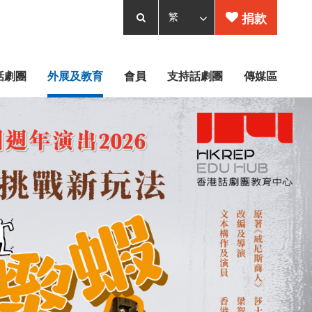
捐款
話劇團
外展及教育
會員
支持話劇團
傳媒區