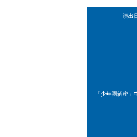
演出
「少年團解密」