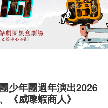
團少年團週年演出2026
、《威嚟蝦商人》