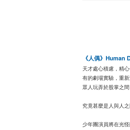
《人偶》Human Do
天才處心積慮，精心
有的劇場實驗，重新
眾人玩弄於股掌之間
究竟甚麼是人與人之
少年團演員將在光怪