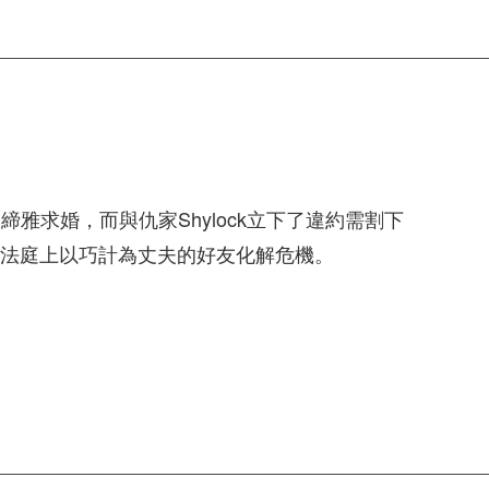
_____________________________________________
締雅求婚，而與仇家Shylock立下了違約需割下
在法庭上以巧計為丈夫的好友化解危機。
_____________________________________________