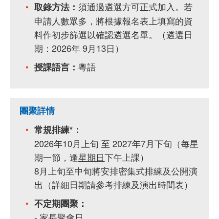
須通過遴選方可正式加入。若
取錄方法：
申請人數眾多，將根據報名表上填寫的資
料作初步篩選以確認遴選名單。（遴選日
期：2026年 9月13日）
粵語
授課語言：
團聚詳情
常規排練*：
2026年10月上旬 至 2027年7月下旬（每星
期一節，逢
星期日
下午上課）
8月上旬至中旬將安排密集式排練及公開演
出（詳細日期請參考排練及演出時間表）
不定期團聚：
- 家長聚會日