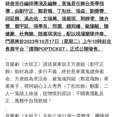
林俊浩任編排導演及編舞，黃逸君任舞台美學指
導，由劉守正、鄭君熾、丁彤欣、張焱、劉榮豐、
邱廷輝、馮志佑、文瑞興、張紫琪、郭靜雯、陳卉
蕾、鄧宇廷、張學良、邢灝、鍾宛姍、歐陽駿、陳
健豪、杜雋饒、陸嘉琪演出，配以現場樂隊伴奏。
門票將於2023年10月17日（星期二）上午10時起在
售票平台「撲飛POPTICKET」正式公開發售。
音樂劇《大狀王》講述廣東狀王方唐鏡（劉守正
飾）助紂為虐，多行不義，終於惹來厲鬼纏身索
命。方唐鏡為求活命，被鬼魂阿細（鄭君熾飾）牽
著鼻子，替阿細心上人秀秀（丁彤欣飾）翻案。二
人一鬼踏上旅途，從憎恨到原諒，千關裏撥亂反
正，萬難中自我救贖！
音樂劇《大狀王》去年公演11場一票難求，團隊經