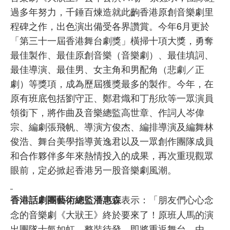
過多年努力，千錘百煉造就此齣香港原創音樂劇里
程碑之作，出色演出備受各界讚賞。今年6月更於
「第三十一屆香港舞台劇獎」橫掃十項大獎，勇奪
最佳製作、最佳原創音樂（音樂劇）、最佳填詞、
最佳導演、最佳男、女主角和男配角（悲劇／正
劇）等獎項，成為歷屆獲獎最多的製作。今年，在
原有班底包括劉守正、鄭君熾和丁彤欣等一眾演員
領銜下，將作曲及音樂總監高世章、作詞人岑偉
宗、編劇張飛帆、導演方俊杰、編排導演及編舞林
俊浩、舞台美學指導黃逸君以及一眾創作團隊成員
和合作夥伴多年來熱情投入的成果，再次重現觀眾
眼前，定必掀起香港另一股音樂劇風潮。
表示：「朋友們心心念
香港話劇團藝術總監潘惠森
念的音樂劇《大狀王》終於要來了！原班人馬的演
出團隊士氣如虹，整裝待發，即將重返舞台。由