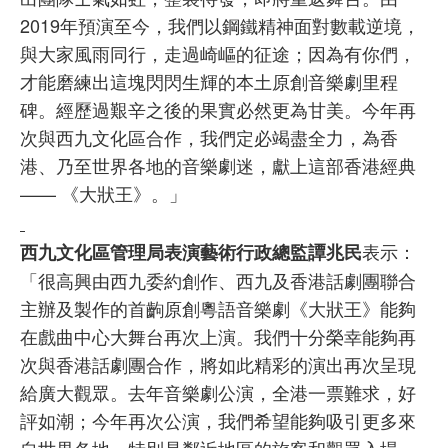
2019年預演至今，我們以鋼鐵精神面對數載逆境，
與大家風雨同行，走過崎嶇的征途；因為有你們，
才能磨練出這塊閃閃生輝的本土原創音樂劇里程
碑。經歷過艱辛之後的果實必然更為甘美。今年再
次與西九文化區合作，我們定必竭盡全力，為香
港、乃至世界各地的音樂劇迷，獻上這部香港經典
—— 《大狀王》。」
表示：
西九文化區管理局表演藝術行政總監譚兆民
「很高興由西九委約創作、西九及香港話劇團聯合
主辦及製作的首齣原創粵語音樂劇《大狀王》能夠
在戲曲中心大舞台再次上演。我們十分榮幸能夠再
次與香港話劇團合作，將如此精彩的演出再次呈現
給廣大觀眾。去年音樂劇公演，全港一票難求，好
評如潮；今年再次公演，我們希望能夠吸引更多來