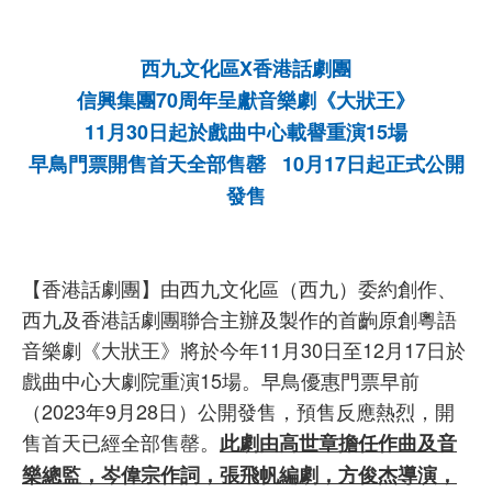
西九文化區X香港話劇團
信興集團70周年呈獻音樂劇《大狀王》
11月30日起於戲曲中心載譽重演15場
早鳥門票開售首天全部售罄 10月17日起正式公開
發售
【香港話劇團】由西九文化區（西九）委約創作、
西九及香港話劇團聯合主辦及製作的首齣原創粵語
音樂劇《大狀王》將於今年11月30日至12月17日於
戲曲中心大劇院重演15場。早鳥優惠門票早前
（2023年9月28日）公開發售，預售反應熱烈，開
售首天已經全部售罄。
此劇由高世章擔任作曲及音
樂總監，岑偉宗作詞，張飛帆編劇，方俊杰導演，