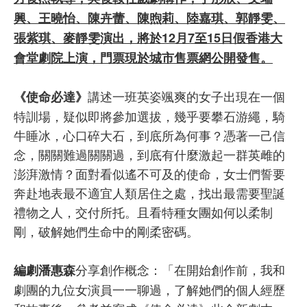
興、王曉怡、陳卉蕾、陳煦莉、陸嘉琪、郭靜雯、
張紫琪、麥靜雯演出，將於12月7至15日假香港大
會堂劇院上演，門票現於城市售票網公開發售。
講述一班英姿颯爽的女子出現在一個
《使命必達》
特訓場，疑似即將參加選拔，幾乎要攀石游繩，騎
牛睡冰，心口碎大石，到底所為何事？憑著一己信
念，關關難過關關過，到底有什麼激起一群英雌的
澎湃激情？面對看似遙不可及的使命，女士們誓要
奔赴地表最不適宜人類居住之處，找出最需要聖誕
禮物之人，交付所托。且看特種女團如何以柔制
剛，破解她們生命中的剛柔密碼。
分享創作概念：「在開始創作前，我和
編劇潘惠森
劇團的九位女演員一一聊過，了解她們的個人經歷