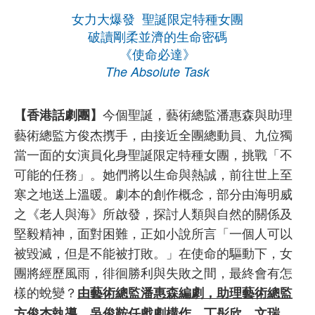
女力大爆發 聖誕限定特種女團
破讀剛柔並濟的生命密碼
《使命必達》
The Absolute Task
今個聖誕，藝術總監潘惠森與助理
【香港話劇團】
藝術總監方俊杰㩗手，由接近全團總動員、九位獨
當一面的女演員化身聖誕限定特種女團，挑戰「不
可能的任務」。她們將以生命與熱誠，前往世上至
寒之地送上溫暖。劇本的創作概念，部分由海明威
之《老人與海》所啟發，探討人類與自然的關係及
堅毅精神，面對困難，正如小說所言「一個人可以
被毀滅，但是不能被打敗。」在使命的驅動下，女
團將經歷風雨，徘徊勝利與失敗之間，最終會有怎
樣的蛻變？
由藝術總監潘惠森編劇，助理藝術總監
方俊杰執導，吳俊鞍任戲劇構作，丁彤欣、文瑞