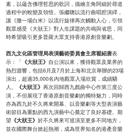
素，以蘊含佛理哲思的歌詞，描繪主角阿細於尋道
過程中的蛻變及領悟。張繼聰以流行曲唱腔演繹，
讓《撒一場白米》以流行旋律再次觸動人心，引領
觀眾感受《大狀王》對人生課題的共鳴與省思，同
時希望吸引更多普羅大眾支持香港原創音樂劇。
表
西九文化區管理局表演藝術委員會主席翟紹唐
示：「
自公演以來，獲得觀眾及業界的
《大狀王》
熱烈迴響，包括6月及7月於上海和北京舉辦的23場
演出，超過35,000名內地觀眾入場欣賞，成績驕
人。
再次回歸西九戲曲中心作第三度公
《大狀王》
演，不但展現了香港原創音樂劇的獨特魅力，同時
亦為西九於不久將來開幕、以音樂劇等大型表演藝
術節目為重點的西九演藝中心奠定了良好基礎。期
望
於不久將來可巡演至更多不同地方，
《大狀王》
並在國際舞台掀起熱潮，成為世界知名的港產音樂