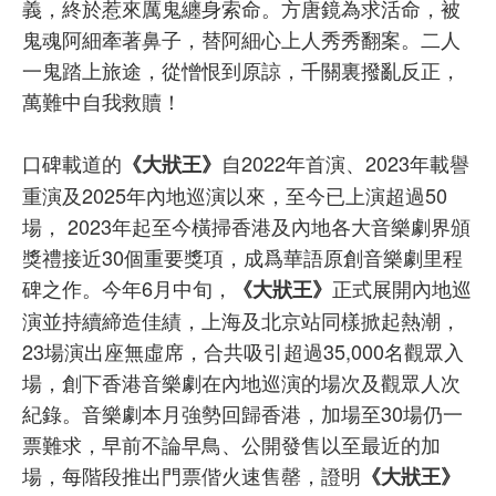
義，終於惹來厲鬼纏身索命。方唐鏡為求活命，被
鬼魂阿細牽著鼻子，替阿細心上人秀秀翻案。二人
一鬼踏上旅途，從憎恨到原諒，千關裏撥亂反正，
萬難中自我救贖！
口碑載道的
自2022年首演、2023年載譽
《大狀王》
重演及2025年內地巡演以來，至今已上演超過50
場， 2023年起至今橫掃香港及內地各大音樂劇界頒
獎禮接近30個重要獎項，成爲華語原創音樂劇里程
碑之作。今年6月中旬，
正式展開內地巡
《大狀王》
演並持續締造佳績，上海及北京站同樣掀起熱潮，
23場演出座無虛席，合共吸引超過35,000名觀眾入
場，創下香港音樂劇在內地巡演的場次及觀眾人次
紀錄。音樂劇本月強勢回歸香港，加場至30場仍一
票難求，早前不論早鳥、公開發售以至最近的加
場，每階段推出門票偕火速售罄，證明
《大狀王》