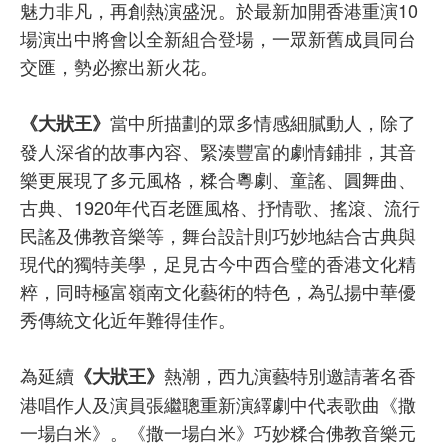
魅力非凡，再創熱演盛況。於最新加開香港重演10
場演出中將會以全新組合登場，一眾新舊成員同台
交匯，勢必擦出新火花。
當中所描劃的眾多情感細膩動人，除了
《大狀王》
發人深省的故事內容、緊湊豐富的劇情鋪排，其音
樂更展現了多元風格，糅合粵劇、童謠、圓舞曲、
古典、1920年代百老匯風格、抒情歌、搖滾、流行
民謠及佛教音樂等，舞台設計則巧妙地結合古典與
現代的獨特美學，足見古今中西合璧的香港文化精
粹，同時極富嶺南文化藝術的特色，為弘揚中華優
秀傳統文化近年難得佳作。
為延續
熱潮，西九演藝特別邀請著名香
《大狀王》
港唱作人及演員張繼聰重新演繹劇中代表歌曲《撒
一場白米》。《撒一場白米》巧妙糅合佛教音樂元