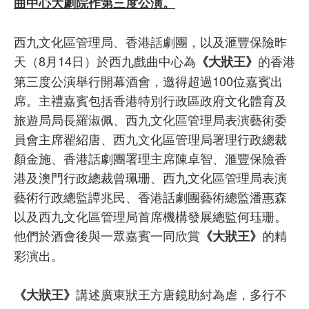
曲中心大劇院作第三度公演。
西九文化區管理局、香港話劇團，以及滙豐保險昨
天（8月14日）於西九戲曲中心為
的香港
《大狀王》
第三度公演舉行開幕酒會，邀得超過100位嘉賓出
席。主禮嘉賓包括香港特別行政區政府文化體育及
旅遊局局長羅淑佩、西九文化區管理局表演藝術委
員會主席翟紹唐、西九文化區管理局署理行政總裁
顏金施、香港話劇團署理主席陳卓智、滙豐保險香
港及澳門行政總裁曾珮珊、西九文化區管理局表演
藝術行政總監譚兆民、香港話劇團藝術總監潘惠森
以及西九文化區管理局首席機構發展總監何珏珊。
他們於酒會後與一眾嘉賓一同欣賞
的精
《大狀王》
彩演出。
講述廣東狀王方唐鏡助紂為虐，多行不
《大狀王》