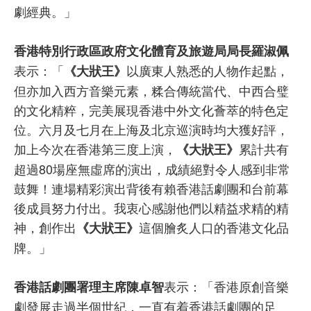
劇經典。」
香港特別行政區政府文化體育及旅遊局局長羅淑佩
表示：「
以廣東人熟悉的人物作起點，
《大狀王》
但亦加入西方音樂元素，糅合傳統當代、中西合璧
的文化精粹，完美展現香港中外文化薈萃的特色定
位。六月及七月在上海及北京巡演時均大獲好評，
加上今次在香港第三度上演，
累計共有
《大狀王》
超過80場座無虛席的演出，成績絕對令人感到非常
鼓舞！連場精彩演出背後有賴香港話劇團和台前幕
後成員努力付出。我衷心感謝他們以精益求精的精
神，創作出
這個膾炙人口的香港文化品
《大狀王》
牌。」
表示：「香港原創音樂
香港話劇團署理主席陳卓智
劇發展走過半個世紀，一直有着香港話劇團的足