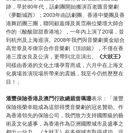
跡，早於80年代，話劇團開始搬演百老匯音樂劇
《夢斷城西》；2003年由話劇團、香港中樂團及香
港舞蹈團三團，聯同顧嘉煇及黃霑兩位樂壇大師合
作的《酸酸甜甜香港地》，一年內上演了20場，並
到杭州及上海巡演。2008年我們與音樂劇黄金組合
高世章及岑偉宗合作音樂劇《頂頭鎚》，不僅在香
港三度改良及公演，更帶到北京演出。
《大狀王》
同樣由香港的文化土壤孕育而成，六月中在上海文
化廣場首演現場所帶來的震撼，我至今仍然歷歷在
目！」
表示：「滙豐
滙豐保險香港及澳門行政總裁曾珮珊
保險很榮幸能成為這部得獎音樂劇的冠名贊助。作
為香港領先的保險公司，我們致力支持國際級的藝
術及文化盛事，為香港作為亞洲國際城市及盛事之
都出一分力。《大狀王》在多個城市取得成功，這