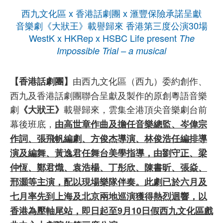
西九文化區 x 香港話劇團 x 滙豐保險承諾呈獻
音樂劇《大狀王》載譽歸來 香港第三度公演30場
WestK x HKRep x HSBC Life present
The
Impossible Trial – a musical
由西九文化區（西九）委約創作、
【香港話劇團】
西九及香港話劇團聯合呈獻及製作的原創粵語音樂
劇
載譽歸來，雲集全港頂尖音樂劇台前
《大狀王》
幕後班底，
由高世章作曲及擔任音樂總監、岑偉宗
作詞、張飛帆編劇、方俊杰導演、林俊浩任編排導
演及編舞、黃逸君任舞台美學指導，由劉守正、梁
仲恆、鄭君熾、袁浩楊、丁彤欣、陳書昕、張焱、
邢灝等主演，配以現場樂隊伴奏。此劇已於六月及
七月率先到上海及北京兩地巡演獲得熱烈迴響，以
香港為壓軸尾站，即日起至9月10日假西九文化區戲