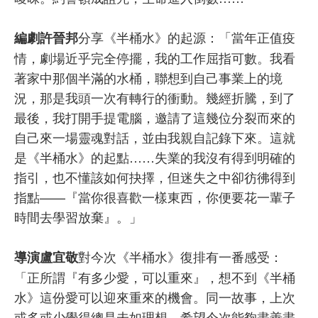
分享《半桶水》的起源：「當年正值疫
編劇許晉邦
情，劇場近乎完全停擺，我的工作屈指可數。我看
著家中那個半滿的水桶，聯想到自己事業上的境
況，那是我頭一次有轉行的衝動。幾經折騰，到了
最後，我打開手提電腦，邀請了這幾位分裂而來的
自己來一場靈魂對話，並由我親自記錄下來。這就
是《半桶水》的起點……失業的我沒有得到明確的
指引，也不懂該如何抉擇，但迷失之中卻彷彿得到
指點——『當你很喜歡一樣東西，你便要花一輩子
時間去學習放棄』。」
對今次《半桶水》復排有一番感受：
導演盧宜敬
「正所謂『有多少愛，可以重來』，想不到《半桶
水》這份愛可以迎來重來的機會。同一故事，上次
或多或少覺得總是未如理想，希望今次能夠盡善盡