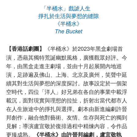
「半桶水」戲謔人生
掙扎於生活與夢想的縫隙
《半桶水》
The Bucket
《半桶水》於2023年黑盒劇場首
【香港話劇團】
演，憑藉其獨特荒誕幽默風格，廣獲觀眾好評。今
年，由黑盒走進主劇場，並由十月起展開內地巡
演，足跡遍及佛山、上海、北京及廣州，笑聲中延
續其對生活與夢想的深度探討。故事設定於一個架
空時代，四位「洋人」好兄弟在各自的事業中載浮
載沉，面對現實與理想的拉扯，折射出當代都市人
在人生旅途中的掙扎與選擇。劇本由新進編劇許晉
邦創作，融合他對藝術、友情、生存與死亡的獨到
見解；導演盧宜敬於復排過程中精煉內容，令作品
更臻成熟。
《半桶水》
由許晉邦編劇，盧宜敬執