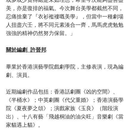
美，亦是復排的福氣。今次舞台美學都截然不同，
忍痛捨棄了『衣衫襤褸嘅美學』，但當中一種劇場
人扭盡六壬，將不同元素湊合一齊，馬馬虎虎勉勉
強強的精神仍然努力保留。」
關於編劇 許晉邦
畢業於香港演藝學院戲劇學院，主修表演，現為編
劇、演員。
近期編劇作品包括：香港話劇團《凶的空間》、
《半桶水》；中英劇團《代父重婚》；香港演藝學
院《夏夜夢之頌》；演戲家族《玉良》（階段演
出）、十八有藝「飛越桐油的油尖旺」音樂劇《當
家貓遇上貓》。