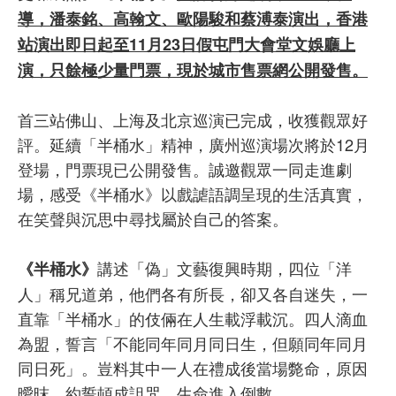
導，潘泰銘、高翰文、歐陽駿和蔡溥泰演出，香港
站演出即日起至11月23日假屯門大會堂文娛廳上
演，只餘極少量門票，現於城市售票網公開發售。
首三站佛山、上海及北京巡演已完成，收獲觀眾好
評。延續「半桶水」精神，廣州巡演場次將於12月
登場，門票現已公開發售。誠邀觀眾一同走進劇
場，感受《半桶水》以戲謔語調呈現的生活真實，
在笑聲與沉思中尋找屬於自己的答案。
講述「偽」文藝復興時期，四位「洋
《半桶水》
人」稱兄道弟，他們各有所長，卻又各自迷失，一
直靠「半桶水」的伎倆在人生載浮載沉。四人滴血
為盟，誓言「不能同年同月同日生，但願同年同月
同日死」。豈料其中一人在禮成後當場斃命，原因
曖昩。約誓頓成詛咒，生命進入倒數……